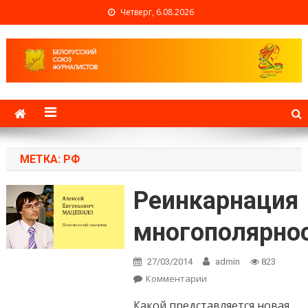
Четверг, 6.08.2026
Белорусский союз
журналистов
МЕТКА: РФ
Реинкарнация
многополярно
27/03/2014
admin
823
Комментарии
on Реинкарнация
многополярности-3
Какой представляется новая