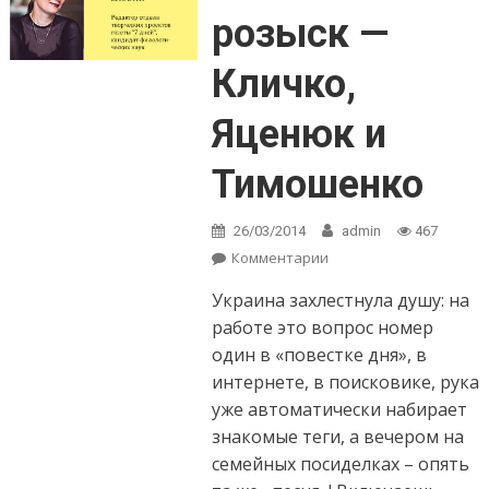
розыск —
Кличко,
Яценюк и
Тимошенко
26/03/2014
admin
467
Комментарии
on Объявлены в
розыск — Кличко,
Украина захлестнула душу: на
Яценюк и
Тимошенко
работе это вопрос номер
один в «повестке дня», в
интернете, в поисковике, рука
уже автоматически набирает
знакомые теги, а вечером на
семейных посиделках – опять