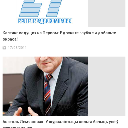
Кастинг ведущих на Первом: Вдохните глубже и добавьте
окраса!
17/08/2011
Анатоль Лемяшонак: У журналістыцы нельга бачыць усё ў