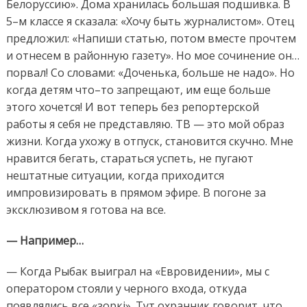
Белоруссию». Дома хранилась большая подшивка. В
5–м классе я сказала: «Хочу быть журналистом». Отец
предложил: «Напиши статью, потом вместе прочтем
и отнесем в районную газету». Но мое сочинение он…
порвал! Со словами: «Доченька, больше не надо». Но
когда детям что–то запрещают, им еще больше
этого хочется! И вот теперь без репортерской
работы я себя не представляю. ТВ — это мой образ
жизни. Когда ухожу в отпуск, становится скучно. Мне
нравится бегать, стараться успеть, не пугают
нештатные ситуации, когда приходится
импровизировать в прямом эфире. В погоне за
эксклюзивом я готова на все.
— Например…
— Когда Рыбак выиграл на «Евровидении», мы с
оператором стояли у черного входа, откуда
появлялись все «зоркi». Тут охранник говорит, что