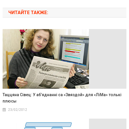
ЧИТАЙТЕ ТАКЖЕ:
Таццяна Сівец: У аб’яднаннi са «Звяздой» для «ЛіМа» толькі
плюсы
23/02/2012