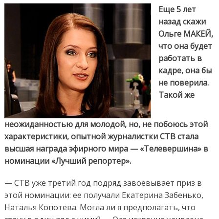
эксклюзивом
Еще 5 лет
готова на
назад скажи
все
Ольге МАКЕЙ,
что она будет
работать в
кадре, она бы
не поверила.
Такой же
неожиданностью для молодой, но, не побоюсь этой
характеристики, опытной журналистки СТВ стала
высшая награда эфирного мира — «Телевершина» в
номинации «Лучший репортер».
— СТВ уже третий год подряд завоевывает приз в
этой номинации: ее получали Екатерина Забенько,
Наталья Копотева. Могла ли я предполагать, что