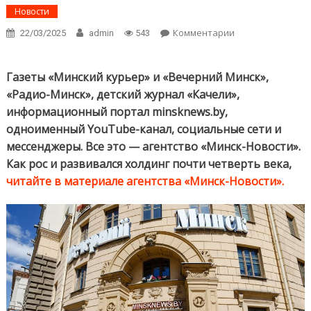
Новости
Комментарии
on Агентству
22/03/2025
admin
543
«Минск-
Новости» — 24
года!
Газеты «Минский курьер» и «Вечерний Минск»,
Рассказываем,
«Радио-Минск», детский журнал «Качели»,
как
информационный портал minsknews.by,
развивался
одноименный YouTube-канал, социальные сети и
медиахолдинг
мессенджеры. Все это — агентство «Минск-Новости».
Как рос и развивался холдинг почти четверть века,
читайте в материале агентства «Минск-Новости».