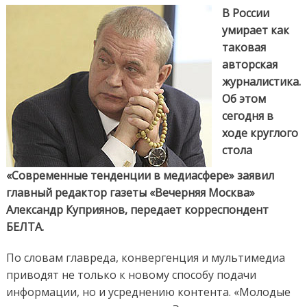
умирает
В России
авторская
умирает как
журналистика
таковая
авторская
журналистика.
Об этом
сегодня в
ходе круглого
стола
«Современные тенденции в медиасфере» заявил
главный редактор газеты «Вечерняя Москва»
Александр Куприянов, передает корреспондент
БЕЛТА.
По словам главреда, конвергенция и мультимедиа
приводят не только к новому способу подачи
информации, но и усреднению контента.
«Молодые