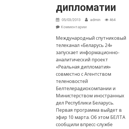
дипломатии
05/03/2013
admin
464
Комментарии
on Спутниковый
телеканал
Международный спутниковый
«Беларусь 24»
расскажет о
телеканал «Беларусь 24»
реальной
запускает информационно-
дипломатии
аналитический проект
«Реальная дипломатия»
совместно с Агентством
теленовостей
Белтелерадиокомпании и
Министерством иностранных
дел Республики Беларусь.
Первая программа выйдет в
эфир 10 марта. Об этом БЕЛТА
сообщили впресс-службе