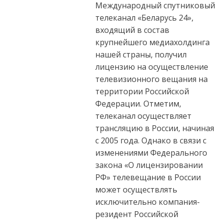
Международный спутниковый
может
осуществлять
телеканал «Беларусь 24»,
вещание на
входящий в состав
территории
крупнейшего медиахолдинга
Российской
нашей страны, получил
Федерации
лицензию на осуществление
телевизионного вещания на
территории Российской
Федерации. Отметим,
телеканал осуществляет
трансляцию в России, начиная
с 2005 года. Однако в связи с
изменениями Федерального
закона «О лицензировании
РФ» телевещание в России
может осуществлять
исключительно компания-
резидент Российской