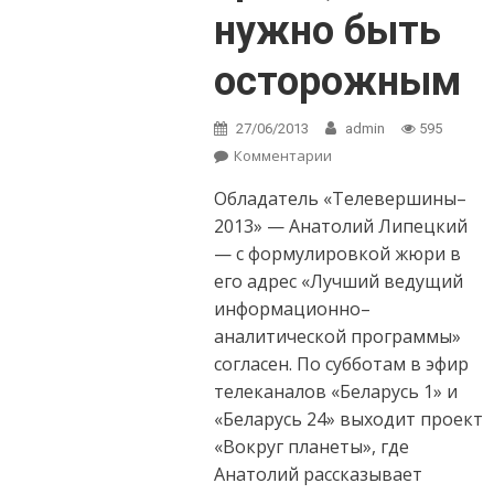
нужно быть
осторожным
27/06/2013
admin
595
Комментарии
on Анатолий
Липецкий:
Обладатель «Телевершины–
Интернет — та
среда, где нужно
2013» — Анатолий Липецкий
быть осторожным
— с формулировкой жюри в
его адрес «Лучший ведущий
информационно–
аналитической программы»
согласен. По субботам в эфир
телеканалов «Беларусь 1» и
«Беларусь 24» выходит проект
«Вокруг планеты», где
Анатолий рассказывает