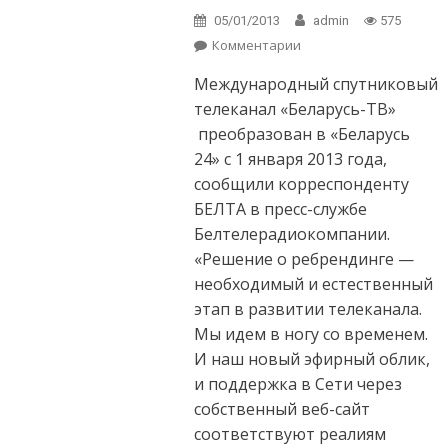
05/01/2013
admin
575
Комментарии
on Телеканал
«Беларусь-ТВ» с 1
Международный спутниковый
января
преобразован в
телеканал «Беларусь-ТВ»
«Беларусь 24»
преобразован в «Беларусь
24» с 1 января 2013 года,
сообщили корреспонденту
БЕЛТА в пресс-службе
Белтелерадиокомпании.
«Решение о ребрендинге —
необходимый и естественный
этап в развитии телеканала.
Мы идем в ногу со временем.
И наш новый эфирный облик,
и поддержка в Сети через
собственный веб-сайт
соответствуют реалиям