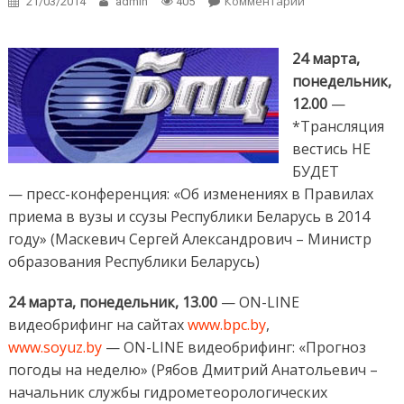
Комментарии
on Анонс
21/03/2014
admin
405
мероприятий
Национального
пресс-центра
24 марта,
на 24.03 –
понедельник,
30.03.2014
12.00
—
*Трансляция
вестись НЕ
БУДЕТ
— пресс-конференция: «Об изменениях в Правилах
приема в вузы и ссузы Республики Беларусь в 2014
году» (Маскевич Сергей Александрович – Министр
образования Республики Беларусь)
24 марта, понедельник, 13.00
— ON-LINE
видеобрифинг на сайтах
www.bpc.by
,
www.soyuz.by
— ON-LINE видеобрифинг: «Прогноз
погоды на неделю» (Рябов Дмитрий Анатольевич –
начальник службы гидрометеорологических