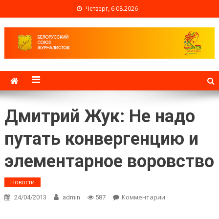
Четверг, 6.08.2026
Белорусский союз
журналистов
Дмитрий Жук: Не надо
путать конвергенцию и
элементарное воровство
Новости
Комментарии
on Дмитрий
24/04/2013
admin
587
Жук: Не надо
путать