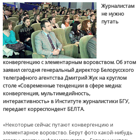
конвергенцию
Журналистам
и
не нужно
элементарное
путать
воровство
конвергенцию с элементарным воровством. Об этом
заявил сегодня генеральный директор Белорусского
телеграфного агентства Дмитрий Жук на круглом
столе «Современные тенденции в сфере медиа:
конвергенция, мультимедийность,
интерактивность» в Институте журналистики БГУ,
передает корреспондент БЕЛТА.
«Некоторые сейчас путают конвергенцию и
элементарное воровство. Берут фото какой-нибудь