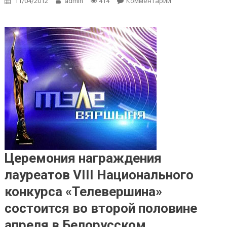
Комментарии
on Лауреатов
11/04/2012
admin
414
«Телевершины»
наградят в
Белорусском
музыкальном
театре
Церемония награждения
лауреатов VIII Национального
конкурса «Телевершина»
состоится во второй половине
апреля в Белорусском