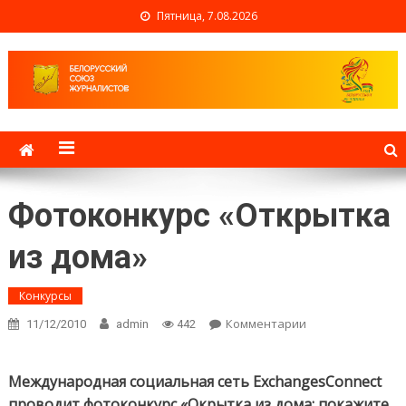
Пятница, 7.08.2026
Белорусский союз
журналистов
Фотоконкурс «Открытка
из дома»
Конкурсы
Комментарии
on
11/12/2010
admin
442
Фотоконкурс
«Открытка
из дома»
Международная социальная сеть ExchangesConnect
проводит фотоконкурс «Окрытка из дома: покажите