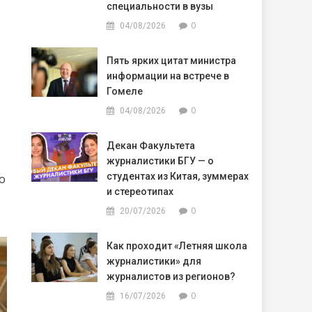
специальности в вузы
0
04/08/2026
Пять ярких цитат министра
информации на встрече в
Гомеле
0
04/08/2026
Декан Факультета
журналистики БГУ — о
студентах из Китая, зуммерах
о
и стереотипах
0
20/07/2026
Как проходит «Летняя школа
журналистики» для
журналистов из регионов?
0
16/07/2026