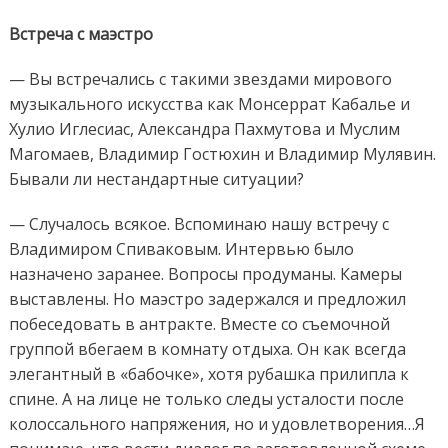
Встреча с маэстро
— Вы
встречались
с такими звездами мирового
музыкального
искусства как
Монсеррат Кабалье
и
Хулио Иглесиас, Александра Пахмутова и Муслим
Магомаев, Владимир Гостюхин и Владимир Мулявин
.
Бывали ли
нестандартные
ситуации
?
—
Случалось всякое.
Вспоминаю
нашу
встречу с
Владимиром Спиваковым. Интервью было
назначено заранее. Вопросы продуманы. Камеры
выставлены. Но маэстро задержался и предложил
побеседовать
в антракте
.
Вместе со съемочной
группой
вбегаем в комнату отдыха
. Он
как всегда
элегантный в
«
бабочке
»
,
хотя
рубашка прилипла к
спине
. А н
а лице
не только
следы усталости п
осле
колоссального напряжения
, но и удовлетворения
…
Я