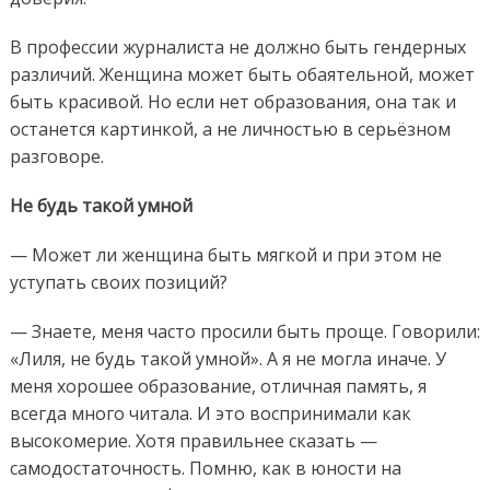
В профессии журналиста
не должно быть
гендерных
различий
.
Ж
енщина может быть обаятельной
, м
ожет
быть красивой. Но если нет образования, она
так и
останется картинкой
, а
не личностью в серьёзном
разговоре.
Не будь такой умной
— Мож
ет ли женщина
быть мягкой и при этом не
уступать своих позиций?
—
Знаете, м
еня часто просили быть проще
.
Говорили:
«Лиля, не будь такой умной». А я не могла иначе. У
меня хорошее образование,
отличная
память,
я
всегда много читала.
И это воспринимали
как
высокомерие.
Хотя правильнее сказать
—
с
амодостаточн
о
сть
.
Помню, как в юности
на