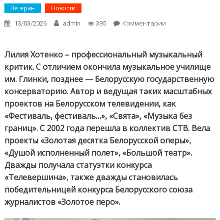
Ветеран
Новости
Комментарии
on Известная
13/03/2026
admin
395
белорусская
тележурналистк
Лилия Хотенко 
Лилия Хотенко – профессиональный музыкальный
об умении
критик. С отличием окончила музыкальное училище
оставаться
им. Глинки, позднее — Белорусскую государственную
собой и о
консерваторию. Автор и ведущая таких масштабных
границах
публичности
проектов на Белорусском телевидении, как
«Фестиваль, фестиваль…», «Свята», «Музыка без
границ». С 2002 года перешла в коллектив СТВ. Вела
проекты «Золотая десятка Белорусской оперы»,
«Душой исполненный полет», «Большой театр».
Дважды получала статуэтки конкурса
«Телевершина», также дважды становилась
победительницей конкурса Белорусского союза
журналистов «Золотое перо».