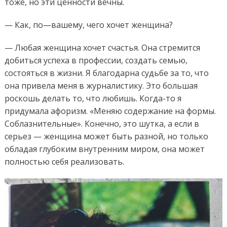
тоже, но
эти
ценности вечны.
— Как
,
п
о
—
вашему, чего хочет женщина
?
—
Любая женщина
хочет
счастья. Она
стремится
добиться успеха
в
профессии
,
создать семью
,
состояться в жизни. Я благодарна судьбе за то, что
она привела меня в журналистику. Э
то большая
роскошь делать то, что любишь
.
Когда-то я
придумала афоризм. «Меняю содержание на формы.
Соблазнительные».
Конечно, э
то шутка, а если в
серьез
—
женщина может быть разной
,
но только
обладая глубоким внутренним миром,
она может
полностью себя реализовать.