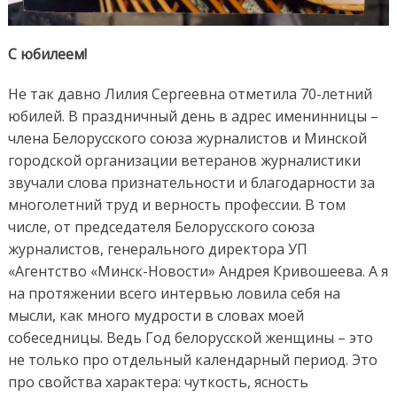
С юбилеем!
Не так давно Лилия Сергеевна отметила 70-летний
юбилей. В праздничный день в адрес именинницы –
члена Белорусского союза журналистов
и
Минской
городской организации ветеранов журналистики
звучали слова признательности и благодарности
за
многолетний труд и верность профессии.
В том
числе, от председателя Белорусского союза
журналистов, генерального директора УП
«Агентство «Минск-Новости» Андрея Кривошеева.
А я
на
протяжении
всего
интервью
ловила себя на
мысли
, как много мудрости в словах
моей
собеседницы.
Ведь
Год белорусской женщины
– это
не только про
отдельный календарный период.
Это
про
свойства характера: чуткость,
ясность