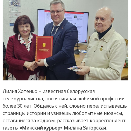
Лилия
Хотенко
–
известная белорусская
тележ
урналист
ка
, посвятившая любимой профессии
более 30 лет.
Общаясь с ней, словно перелистываешь
страницы истории
и у
знаешь
любопытные
нюансы,
оставшиеся
за
кадром, рассказывает корреспондент
газеты
«Минский курьер» Милана Загорская
.