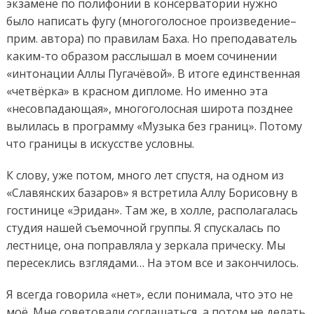
экзамене по полифонии в консерватории
нужно
было написать
фугу (многоголосное произведение
–
прим. автора
) по правилам Баха.
Но
преподаватель
каким-то образом
расслышал
в моем
сочинении
«интонации Аллы Пугачёвой».
В итоге
е
динственная
«
четвёрка
»
в красном дипломе.
Но именно эта
«несовпадающая»
, многоголосная
широта поз
днее
вылилась в программу «Музыка без границ». Потому
что границы в искусстве условны.
К слову, уже потом, много лет спустя, на одном из
«Славянских базаров»
я
встретила Аллу Борисовну в
гостинице
«
Эридан
»
.
Там же, в
холле
,
располагалась
студия нашей съемочной группы
. Я спускалась по
лестнице, она поправляла
у зеркала
прическу
.
Мы
пересеклись
взглядами
…
Н
а этом все и закончилось
.
Я всегда
говорила
«нет», если понимала, что это не
моё. Мне советовали соглашаться, а потом не делать.