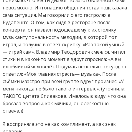
понимаю
, что
вести
диалог
по заготовленной схеме
невозможно.
Интонацию
общения
тогда
подсказала
сама ситуация.
Мы говорили о
его
гастролях в
Будапеште
.
О том, как сидя в ресторане
после
концерта,
он назвал
подошедшему к их столику
музыканту тональность
мелодии
, в которой тот
играл, и получил в ответ скрипку: «Раз такой умный
— играй сам».
Владимир Теодорович
смеялся, читал
стихи
и
в какой-то момент я вдруг спросила: «А вы
влюбчивый человек?»
Подумав несколько секунд,
он
ответил:
«Моя главная страсть
—
музыка». После
съёмки маэстро при всей группе вдруг
произнес
: «У
меня никогда не было такого интервью».
(уточнила:
ТАКОГО цитата Спивакова.
Имелось в виду, что о
на
бросала вопросы, как мячики, он с легкостью
отвечал)
Я восприняла это не как
комплимент,
а
как знак
довери
я
.