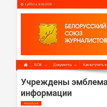
Суббота, 8.08.2026
Белорусский союз жур
БСЖ
Документы
Как вступить 
Учреждены эмблема 
информации
Актуально