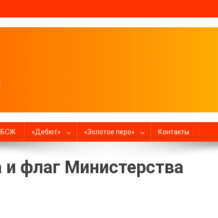
налистов
в БСЖ
«Дебют»
«Золотое перо»
Контакты
и флаг Министерства