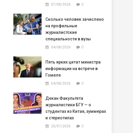
0
07/08/2026
Сколько человек зачислено
на профильные
журналистские
специальности в вузы
0
04/08/2026
Пять ярких цитат министра
информации на встрече в
Гомеле
0
04/08/2026
Декан Факультета
журналистики БГУ — о
студентах из Китая, зуммерах
и стереотипах
0
20/07/2026