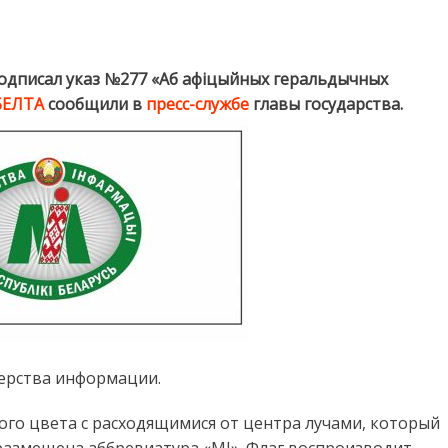
чреждены эмблема и флаг Министерства информации
одписал указ №277 «Аб афіцыйных геральдычных
БЕЛТА
сообщили в
пресс-службе
главы государства.
ерства информации.
ого цвета с расходящимися от центра лучами, который