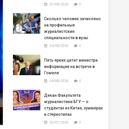
0
07/08/2026
Сколько человек зачислено
на профильные
журналистские
специальности в вузы
0
04/08/2026
Пять ярких цитат министра
информации на встрече в
Гомеле
0
04/08/2026
Декан Факультета
журналистики БГУ — о
студентах из Китая, зуммерах
и стереотипах
0
20/07/2026