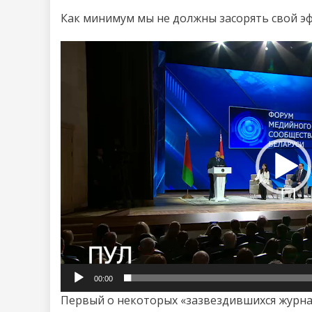
Как минимум мы не должны засорять свой 
Видеоплеер
00:00
Первый о некоторых «зазвездившихся журна