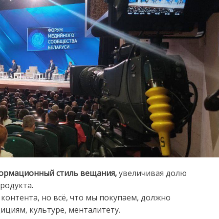
ормационный стиль вещания,
увеличивая долю
родукта.
контента, но всё, что мы покупаем, должно
ициям, культуре, менталитету.