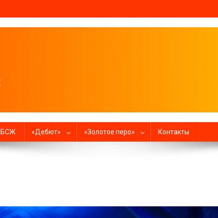
налистов
в БСЖ
«Дебют»
«Золотое перо»
Контакты