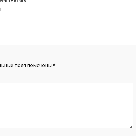
 ведомством
5
льные поля помечены
*