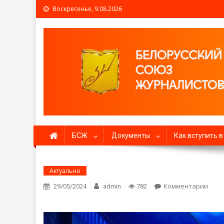
Воскресенье, 9.08.2026
Белорусский союз жур
БСЖ
Документы
Как вступить 
Актуально
Комментарии
on
29/05/2024
admin
782