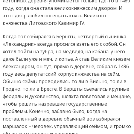
летописях деревня упоминается только где-то в 1460
году, когда она стала великокняжеским двором. И
этот двор любил посещать князь Великого
княжества Литовского Казимир IV.
Когда тот собирался в Бершты, четвертый сынишка
«Лександрик» всегда просился взять его с собой. Он
хотел пойти на зубра, на медведя, на кабана: у него
даже были уже и меч, и копье. А став Великим князем
Александром, он тут, прямо в деревне, собрал в 1496
году весь депутатский корпус княжества на сейм.
Обычно сеймы проводились то ли в Вильно, то ли в
Гродно, то ли в Бресте. В Бершты съехались крупные
феодалы и духовенство, шляхта поветовая и мещане,
чтобы решить назревшие государственные
проблемы. Конечно, забавно было, когда на
поставленный в деревне обычный воз взбирался
маршалок – человек, управляющий сеймом, и громко
объявлял о принятых решениях.