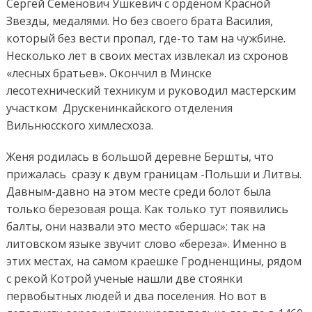
Сергей Семенович Ушкевич с орденом Красной
Звезды, медалями. Но без своего брата Василия,
который без вести пропал, где-то там на чужбине.
Несколько лет в своих местах извлекал из схронов
«лесных братьев». Окончил в Минске
лесотехнический техникум и руководил мастерским
участком Друскенинкайского отделения
Вильнюсского химлесхоза.
Женя родилась в большой деревне Бершты, что
прижалась сразу к двум границам -Польши и Литвы.
Давным-давно на этом месте среди болот была
только березовая роща. Как только тут появились
балты, они назвали это место «бершас»: так на
литовском языке звучит слово «береза». Именно в
этих местах, на самом краешке Гродненщины, рядом
с рекой Котрой ученые нашли две стоянки
первобытных людей и два поселения. Но вот в