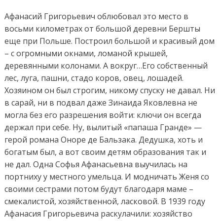
Афанасий Григорьевич облюбовал это место в
восьми километрах от большой деревни Бершты
еще при Польше. Построил большой и красивый дом
– с огромными окнами, ломаной крышей,
деревянными колонами. А вокруг…Его собственный
лес, луга, пашни, стадо коров, овец, лошадей.
Хозяином он был строгим, никому спуску не давал. Ни
в сарай, ни в подвал даже Зинаида Яковлевна не
могла без его разрешения войти: ключи он всегда
держал при себе. Ну, вылитый «папаша Гранде» —
герой романа Оноре де Бальзака. Дедушка, хоть и
богатым был, а вот своим детям образования так и
не дал. Одна Софья Афанасьевна выучилась на
портниху у местного умельца. И модничать Женя со
своими сестрами потом будут благодаря маме –
смекалистой, хозяйственной, ласковой. В 1939 году
Афанасия Григорьевича раскулачили: хозяйство