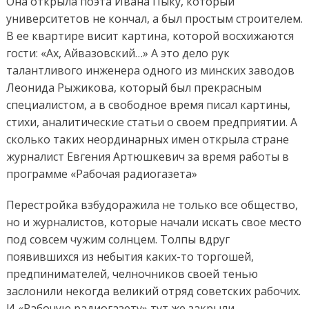
Она открыла поэта Ивана Пыку, который
университетов не кончал, а был простым строителем.
В ее квартире висит картина, которой восхижаются
гости: «Ах, Айвазовский…» А это дело рук
талантливого инженера одного из минских заводов
Леонида Рыжикова, который был прекрасным
специалистом, а в свободное время писал картины,
стихи, аналитические статьи о своем предприятии. А
сколько таких неординарных имен открыла стране
журналист Евгения Артюшкевич за время работы в
программе «Рабочая радиогазета»
Перестройка взбудоражила не только все общество,
но и журналистов, которые начали искать свое место
под совсем чужим солнцем. Толпы вдруг
появившихся из небытия каких-то торгошей,
предпинимателей, челночников своей тенью
заслонили некогда великий отряд советских рабочих.
И «Рабочую радиогазету» тут же закрыли.