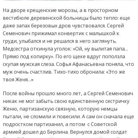
На дворе крещенские морозы, а в просторном
вестибюле деревенской больницы было тепло: еще
даже запах березовых дров чувствовался.
Сергей
Семенович прижимал конвертик с малышкой к
груди, улыбался и не решался в него заглянуть.
Медсестра откинула уголок: «Ой, ну вылитая папа…
Прямо под копирку». По его щеке вдруг поползла
скупая мужская слеза. Софья Афанасьевна поняла, что
муж очень счастлив. Тихо-тихо обронила: «Это же
твоя Женя…»
После войны прошло много лет, а Сергей Семенович
никак не мог забыть свою единственную сестричку
Женю, партизанскую связную, которую немцы
пытали, не сломили и повесили. А сам он сначала еще
подростком партизанил, а потом с Советской
армией дошел до Берлина. Вернулся домой солдат