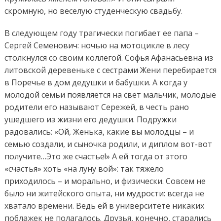
скромную, но веселую студенческую свадьбу.
В следующем году трагически погибает ее папа –
Сергей Семенович: ночью на мотоцикле в лесу
столкнулся со своим коллегой. Софья Афанасьевна из
литовской деревеньке с сестрами Жени перебирается
в Поречье в дом дедушки и бабушки. А когда у
молодой семьи появляется на свет мальчик, молодые
родители его называют Сережей, в честь рано
ушедшего из жизни его дедушки. Подружки
радовались: «Ой, Женька, какие вы молодцы – и
семью создали, и сыночка родили, и диплом вот-вот
получите…Это же счастье!» А ей тогда от этого
«счастья» хоть «на луну вой»: так тяжело
приходилось – и морально, и физически. Совсем не
было ни житейского опыта, ни мудрости: всегда не
хватало времени. Ведь ей в университете никаких
поблажек не полагалось. Друзья, конечно, старались