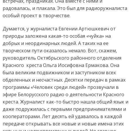
встречах, праздниках. Она вместе с ними и
радовалась, и плакала. Это был для радиоружналиста
особый проект в творчестве.
Думается, у журналиста Евгении Артюшкевич от
природы заложена какая-то особая «чуйка» на
добрых и неординарных людей. А таких на ее
творческом пути оказалось немало. Вот, скажем,
руководитель Октябрьского районного отделения
Красного креста Ольга Иосифовна Ермакова. Она
была великим подвижником и заступником всех
обделенных и несчастных. Десятки передач в рамках
программы «Человек среди людей» прозвучали в
эфире Белорусского радио о деятельности Красного
креста. Журналист как-то быстро нашла общий язык и
даже подружилась с первыми предпринимателями и
кооператорами. Лет десять ей удавалось в каждой
передаче открывать все новые и новые имена этих
сильных и целеустремленных людей. Но главное,