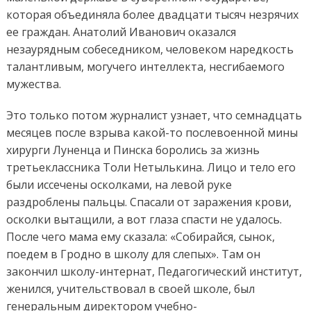
которая объединяла более двадцати тысяч незрячих
ее граждан. Анатолий Иванович оказался
незаурядным собеседником, человеком наредкость
талантливым, могучего интеллекта, несгибаемого
мужества.
Это только потом журналист узнает, что семнадцать
месяцев после взрыва какой-то послевоенной мины
хирурги Луненца и Пинска боролись за жизнь
третьеклассника Толи Нетылькина. Лицо и тело его
были иссечены осколками, на левой руке
раздроблены пальцы. Спасали от заражения крови,
осколки вытащили, а вот глаза спасти не удалось.
После чего мама ему сказала: «Собирайся, сынок,
поедем в Гродно в школу для слепых». Там он
закончил школу-интернат, Педагогический институт,
женился, учительствовал в своей школе, был
генеральным директором учебно-