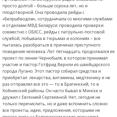
просто долгой – больше сорока лет, но и
плодотворной. Она проводила рейды с
«Белрыбводом», сотрудничала со многими службами
и отделами МВД Беларуси: проводила проверки
совместно с ОБХСС, рейды с патрульно-постовой
службой, побывала в тюрьмах и колониях – все
пыталась разобраться в причинах преступного
поведения человека. Лет пятнадцать продолжался ее
проект по линии Чернобыля, в котором принимал
участие и пастор Готфрид Вернли из швейцарского
города Лугано. Этот пастор собирал средства и
приобретал лекарства, витамины, медтехнику и не
раз отправлял все это — то в Брагинский, то в
Хойникский районы. Он часто бывал в Минске и
дружил с Евгенией Сергеевной. Нет, сегодня не
только перечислить, но и даже вспомнить сложно
все проекты, идеи, предложения, которыми не
просто жила на Белорусском радио журналист