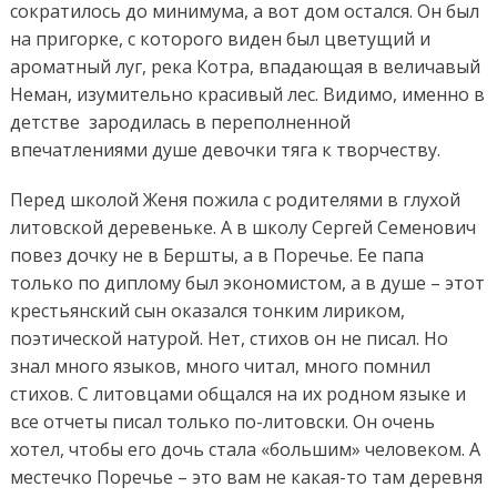
сократилось до минимума, а вот дом остался. Он был
на пригорке, с которого виден был цветущий и
ароматный луг, река Котра, впадающая в величавый
Неман, изумительно красивый лес. Видимо, именно в
детстве зародилась в переполненной
впечатлениями душе девочки тяга к творчеству.
Перед школой Женя пожила с родителями в глухой
литовской деревеньке. А в школу Сергей Семенович
повез дочку не в Бершты, а в Поречье. Ее папа
только по диплому был экономистом, а в душе – этот
крестьянский сын оказался тонким лириком,
поэтической натурой. Нет, стихов он не писал. Но
знал много языков, много читал, много помнил
стихов. С литовцами общался на их родном языке и
все отчеты писал только по-литовски. Он очень
хотел, чтобы его дочь стала «большим» человеком. А
местечко Поречье – это вам не какая-то там деревня