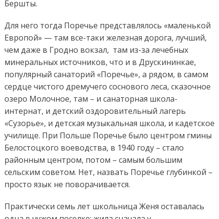
Бершты.
Для него тогда Поречье представлялось «маленькой
Европой» — там все-таки железная дорога, лучший,
чем даже в Гродно вокзал, там из-за лечебных
минеральных источников, что и в Друскининкае,
популярный санаторий «Поречье», а рядом, в самом
сердце чистого дремучего соснового леса, сказочное
озеро Молочное, там – и санаторная школа-
интернат, и детский оздоровительный лагерь
«Сузорье», и детская музыкальная школа, и кадетское
училище. При Польше Поречье было центром гмины
Белостоцкого воеводства, в 1940 году – стало
районным центром, потом – самым большим
сельским советом. Нет, назвать Поречье глубинкой –
просто язык не поворачивается.
Практически семь лет школьница Женя оставалась
одна в чужом поселке: жила сначала у