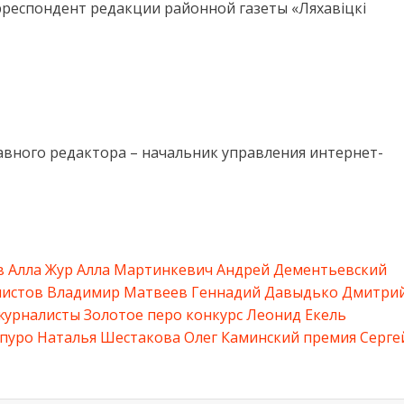
рреспондент редакции районной газеты «Ляхавіцкі
лавного редактора – начальник управления интернет-
в
Алла Жур
Алла Мартинкевич
Андрей Дементьевский
листов
Владимир Матвеев
Геннадий Давыдько
Дмитри
журналисты
Золотое перо
конкурс
Леонид Екель
епуро
Наталья Шестакова
Олег Каминский
премия
Серге