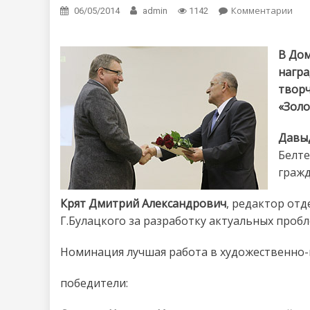
Комментарии
on 
06/05/2014
admin
1142
В Дом
награ
творч
«Золо
Давы
Белте
гражд
Крят Дмитрий Александрович
, редактор отд
Г.Булацкого за разработку актуальных проб
Номинация лучшая работа в художественно-
победители: