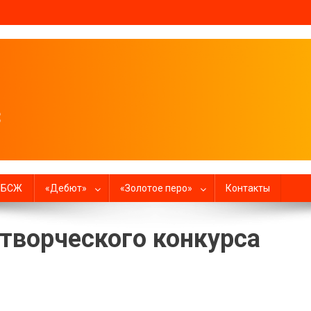
налистов
в БСЖ
«Дебют»
«Золотое перо»
Контакты
творческого конкурса