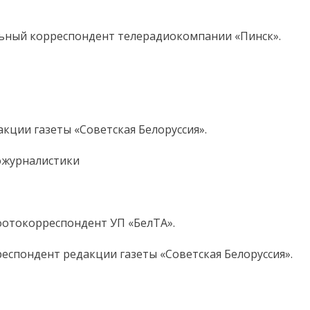
льный корреспондент телерадиокомпании «Пинск».
акции газеты «Советская Белоруссия».
ожурналистики
фотокорреспондент УП «БелТА».
респондент редакции газеты «Советская Белоруссия».