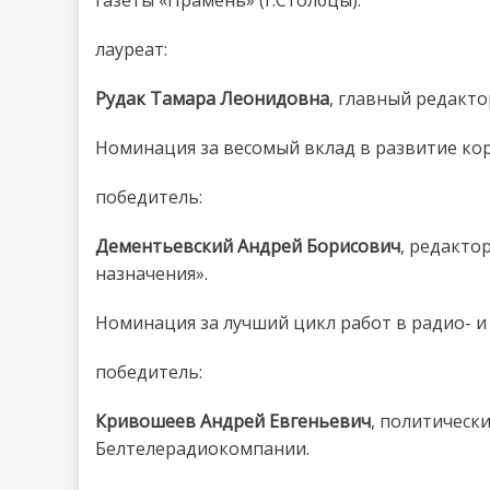
газеты «Прамень» (г.Столбцы).
лауреат:
Рудак Тамара Леонидовна
, главный редакто
Номинация за весомый вклад в развитие ко
победитель:
Дементьевский Андрей Борисович
, редакто
назначения».
Номинация за лучший цикл работ в радио- и
победитель:
Кривошеев Андрей Евгеньевич
, политическ
Белтелерадиокомпании.