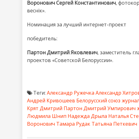
Воронович Сергей Константинович
, фотоко
веснік».
Номинация за лучший интернет-проект
победитель:
Партон Дмитрий Яковлевич
, заместитель г
проектов «Советской Белоруссии».
Теги:
Александр Ружечка
Александр Хитро
Андрей Кривошеев
Белорусский союз журна
Крят
Дмитрий Партон
Дмитрий Умпирович
Людмила Шнип
Надежда Дрыла
Наталья Ст
Воронович
Тамара Рудак
Татьяна Петкевич