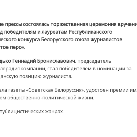
Список победителей творческого конкурса БСЖ «Золотое перо»
е прессы состоялась торжественная церемония вручен
д победителям и лауреатам Республиканского
еского конкурса Белорусского союза журналистов
тое перо».
дько Геннадий Брониславович
, председатель
лерадиокомпании, стал победителем в номинации за
анскую позицию журналиста.
ела газеты «Советская Белоруссия», удостоен премии им
лем общественно-политической жизни.
публицистических жанрах.