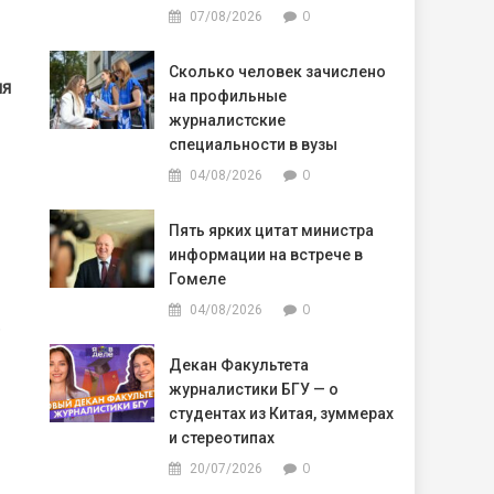
0
07/08/2026
Сколько человек зачислено
ия
на профильные
журналистские
специальности в вузы
0
04/08/2026
Пять ярких цитат министра
информации на встрече в
Гомеле
0
04/08/2026
.
Декан Факультета
журналистики БГУ — о
студентах из Китая, зуммерах
и стереотипах
0
20/07/2026