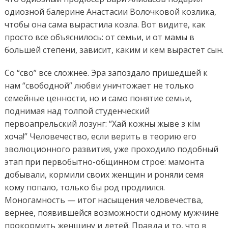
одиозной балерине Анастасии Волочковой козлика,
чтобы она сама вырастила козла. Вот видите, как
просто все объяснилось: от семьи, и от мамы в
большей степени, зависит, каким и кем вырастет сын.
Со “сво” все сложнее. Эра запоздало пришедшей к
нам “свободной” любви уничтожает не только
семейные ценности, но и само понятие семьи,
поднимая над толпой студенческий
первоапрельский лозунг: “Хай кожны жыве з кім
хоча!” Человечество, если верить в теорию его
эволюционного развития, уже проходило подобный
этап при первобытно-общинном строе: мамонта
добывали, кормили своих женщин и роняли семя
кому попало, только бы род продлился.
Моногамность — итог насыщения человечества,
вернее, появившейся возможности одному мужчине
прокормить женщину и детей. Правда и то, что в