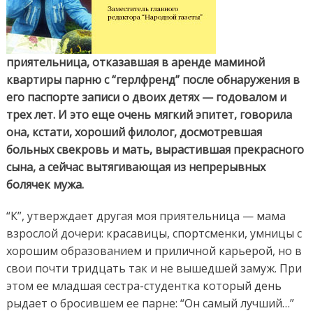
приятельница, отказавшая в аренде маминой
квартиры парню с “герлфренд” после обнаружения в
его паспорте записи о двоих детях — годовалом и
трех лет. И это еще очень мягкий эпитет, говорила
она, кстати, хороший филолог, досмотревшая
больных свекровь и мать, вырастившая прекрасного
сына, а сейчас вытягивающая из непрерывных
болячек мужа.
“К”, утверждает другая моя приятельница — мама
взрослой дочери: красавицы, спортсменки, умницы с
хорошим образованием и приличной карьерой, но в
свои почти тридцать так и не вышедшей замуж.
При
этом ее младшая сестра-студентка который день
рыдает о бросившем ее парне: “Он самый лучший…”