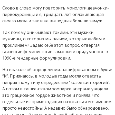
Слово в слово могу повторить монологи девчонки-
первокурсницы и я, тридцать лет оплакивающая
своего мужа и так и не вышедшая больше замуж.
Так почему они бывают такими, эти мужики,
мужчины, о которых мы плачем, которых любим и
проклинаем? Задаю себе этот вопрос, отвергая
всяческие феминистские замашки и придуманные в
1990-е гендерные формулировки.
Но вначале об определении, зашифрованном в букве
“К”. Признаюсь, в молодые годы могла отвесить
неприятному типу определение “козел винторогий”.
А потом в ташкентском зоопарке впервые увидела
это грациозное гордое животное и поняла, что
отдельные из прямоходящих называться его именем
просто недостойны. А недавно было обнародовано,
что одиозный продюсер Бари Алибасов подарил