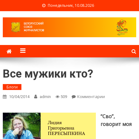
Понедельник, 10.08.2026
Белорусский союз
журналистов
Все мужики кто?
Блоги
Комментарии
on Все
10/04/2014
admin
509
мужики кто?
“Сво”,
говорит моя