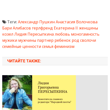
Теги:
Александр Пушкин
Анастасия Волочкова
Бари Алибасов
герлфренд
Екатерина II
женщины
козел
Лидия Пересыпкина
любовь
моногамность
мужики
мужчины
партнер
ребенок
род
сволочи
семейные ценности
семья
феминизм
ЧИТАЙТЕ ТАКЖЕ: