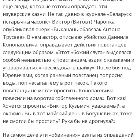
еще люди, которые готовы оправдать эти
изуверские казни. Не так давно в журнале «Беларускі
гістарычны часопіс» Виктор (Витовт) Чаропка
опубликовал очерк «Выкананы абавязак Антона
Трусава». В нем автор, описывая убийство Даниила
Конопасевича, оправдывает действия повстанцев
следующим образом: «Этот «божий слуга» выделялся
особой ненавистью к повстанцам, ездил с казаками и
уговаривал их «преследовать шайку». После боя под
Юревичами, когда раненый повстанец попросил
воды, поп насыпал ему в рот песок. Такого
повстанцы не могли простить. Конопасевича
повесили на воротах собственного дома». Вот как!
Хочется спросить: «Виктор Кузьмич, уважаемый, а
окажись Вы в тот майский день в Богушевичах, тоже
не смогли бы простить? Рука бы не дрогнула?»
На самом деле эти «обвинения» взяты из оправданий