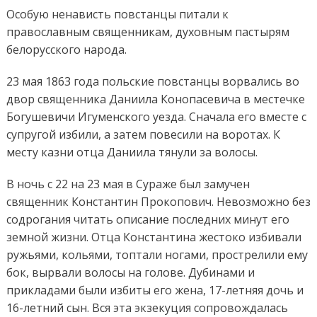
Особую ненависть повстанцы питали к
православным священникам, духовным пастырям
белорусского народа.
23 мая 1863 года польские повстанцы ворвались во
двор священника Даниила Конопасевича в местечке
Богушевичи Игуменского уезда. Сначала его вместе с
супругой избили, а затем повесили на воротах. К
месту казни отца Даниила тянули за волосы.
В ночь с 22 на 23 мая в Сураже был замучен
священник Константин Прокопович. Невозможно без
содрогания читать описание последних минут его
земной жизни. Отца Константина жестоко избивали
ружьями, кольями, топтали ногами, прострелили ему
бок, вырвали волосы на голове. Дубинами и
прикладами были избиты его жена, 17-летняя дочь и
16-летний сын. Вся эта экзекуция сопровождалась