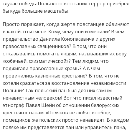
случае победы Польского восстания террор приобрел
бы куда большие масштабы.
Просто поражает, когда жертв повстанцев обвиняют
в какой-то измене. Кому, чему они изменили? В чем
предательство Даниила Конопасевича и других
православных священников? В том, что они
отказывались помогать людям, называвших их веру
«собачьей, схизматической»? Тем людям, что
поджигали православные храмы? А в чем
провинились казненные крестьяне? В том, что не
хотели сражаться за восстановление независимости
Польши? Так польский пан был для них самым
ненавистным человеком! Вот что писал известный
этнограф Павел Шейн об отношении белорусских
крестьян к панам: «Поляков не любят вообще,
помещиков же польских просто ненавидят. В каждом
поляке им представляется пан или управитель пана,