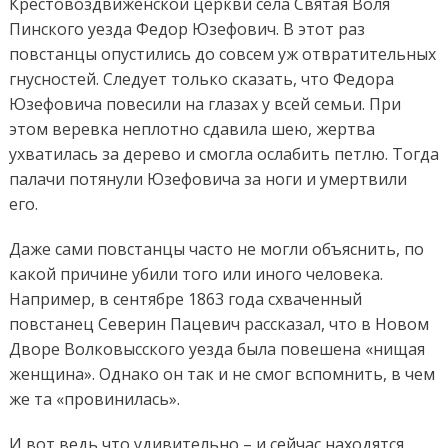
Крестовоздвиженской церкви села Святая Воля
Пинского уезда Федор Юзефович. В этот раз
повстанцы опустились до совсем уж отвратительных
гнусностей. Следует только сказать, что Федора
Юзефовича повесили на глазах у всей семьи. При
этом веревка неплотно сдавила шею, жертва
ухватилась за дерево и смогла ослабить петлю. Тогда
палачи потянули Юзефовича за ноги и умертвили
его.
Даже сами повстанцы часто не могли объяснить, по
какой причине убили того или иного человека.
Например, в сентябре 1863 года схваченный
повстанец Северин Пацевич рассказал, что в Новом
Дворе Волковысского уезда была повешена «нищая
женщина». Однако он так и не смог вспомнить, в чем
же та «провинилась».
И вот ведь что удивительно – и сейчас находятся