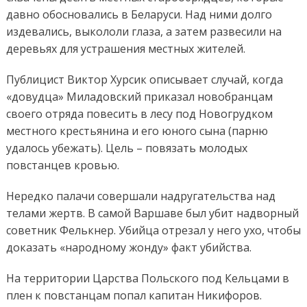
давно обосновались в Беларуси. Над ними долго
издевались, выкололи глаза, а затем развесили на
деревьях для устрашения местных жителей.
Публицист Виктор Хурсик описывает случай, когда
«довудца» Миладовский приказал новобранцам
своего отряда повесить в лесу под Новогрудком
местного крестьянина и его юного сына (парню
удалось убежать). Цель – повязать молодых
повстанцев кровью.
Нередко палачи совершали надругательства над
телами жертв. В самой Варшаве был убит надворный
советник Фелькнер. Убийца отрезал у него ухо, чтобы
доказать «народному жонду» факт убийства.
На территории Царства Польского под Кельцами в
плен к повстанцам попал капитан Никифоров.