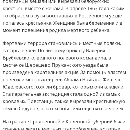
повстанцы вешали или вырезали белорусских
крестьян вместе с женами. В апреле 1863 года каким-
то образом в руки восставших в Россиенском уезде
попалась крестьянка. Женщина была беременна и в
момент повешения родила мертвого ребенка.
Жертвами террора становились и местные поляки,
татары, евреи. По личному приказу Валерия
Врублевского, видного полевого командира, в
местечке Шерешево Пружанского уезда была
произведена карательная акция. За помощь властям
повесили местных евреев Абрама Найгаса, Фишель
Юделевского, сожгли бровар, которым они владели.
Эта карательная экспедиция стала одной из самых
кровавых. Повстанцы также вырезали крестьянскую
семью Седунов, а затем повесили еще пять человек.
На границе Гродненской и Ковенской губерний были
схвачены десять местных старообрядцев, которые