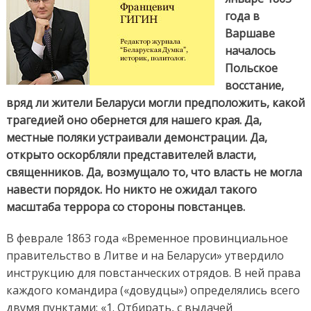
года в
Варшаве
началось
Польское
восстание,
вряд ли жители Беларуси могли предположить, какой
трагедией оно обернется для нашего края. Да,
местные поляки устраивали демонстрации. Да,
открыто оскорбляли представителей власти,
священников. Да, возмущало то, что власть не могла
навести порядок. Но никто не ожидал такого
масштаба террора со стороны повстанцев.
В феврале 1863 года «Временное провинциальное
правительство в Литве и на Беларуси» утвердило
инструкцию для повстанческих отрядов.
В ней права
каждого командира («довудцы») определялись всего
двумя пунктами: «1. Отбирать, с выдачей