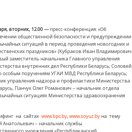
нонс мероприятий Национального пресс-центра на 8-10 января
аря, вторник, 12.00 —
пресс-конференция: «Об
ечении общественной безопасности и предупреждении
ычайных ситуаций в период проведения новогодних и
ственских праздников» (Кубраков Иван Владимирович
вый заместитель начальника Главного управления
терства внутренних дел Республики Беларусь; Соловей
о особым поручениям УГАИ МВД Республики Беларусь;
ик управления надзора и профилактики Министерства
русь, Панчук Олег Романович – начальник отдела
вычайных ситуациях Министерства здравоохранения
ифинг на сайтах
www.bpc.by
,
www.soyuz.by
на тему
й Анатольевич – начальник службы
ственного учреждения «Республиканский