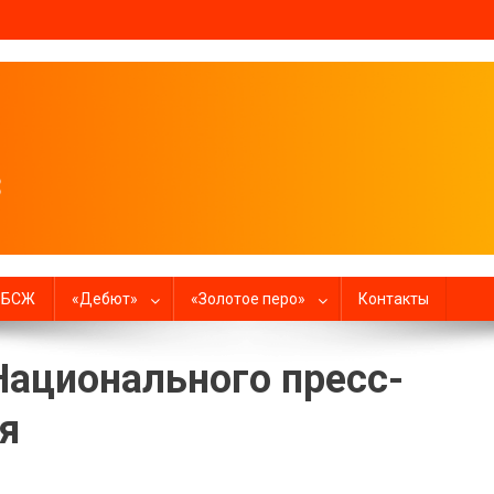
налистов
в БСЖ
«Дебют»
«Золотое перо»
Контакты
Национального пресс-
я