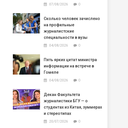
0
07/08/2026
Сколько человек зачислено
на профильные
журналистские
специальности в вузы
0
04/08/2026
Пять ярких цитат министра
информации на встрече в
Гомеле
0
04/08/2026
Декан Факультета
журналистики БГУ — о
студентах из Китая, зуммерах
и стереотипах
0
20/07/2026