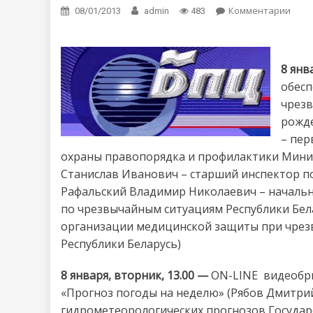
Комментарии
on А
08/01/2013
admin
483
8 янв
обесп
чрезв
рожде
– пер
охраны правопорядка и профилактики Минис
Станислав Иванович – старший инспектор п
Рафальский Владимир Николаевич – начальн
по чрезвычайным ситуациям Республики Бела
организации медицинской защиты при чрез
Республики Беларусь)
8 января, вторник, 13.00 —
ON-LINE видеобр
«Прогноз погоды на неделю» (Рябов Дмитри
гидрометеорологических прогнозов Государ