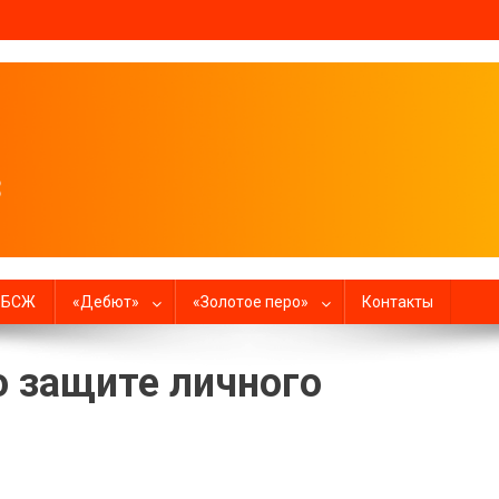
налистов
в БСЖ
«Дебют»
«Золотое перо»
Контакты
о защите личного