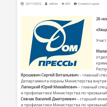
Комментарии
on П
23/11/2012
admin
632
26 но
«Защи
Участ
Мала
отдел
крим
Респу
Ярошевич Сергей Витальевич
– главный спе
Департамента охраны Министерства внутрен
Лапицкий Юрий Михайлович
– главный спец
и профилактики Министерства по чрезвычай
Севчак Василий Дмитриевич
– старший инже
и профилактики Министерства по чрезвычай