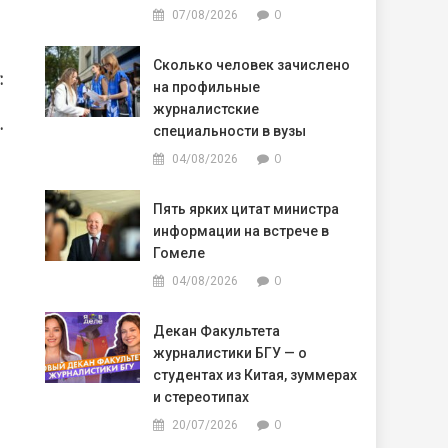
0
07/08/2026
Сколько человек зачислено
:
на профильные
журналистские
.
специальности в вузы
0
04/08/2026
Пять ярких цитат министра
информации на встрече в
Гомеле
0
04/08/2026
Декан Факультета
журналистики БГУ — о
студентах из Китая, зуммерах
и стереотипах
0
20/07/2026