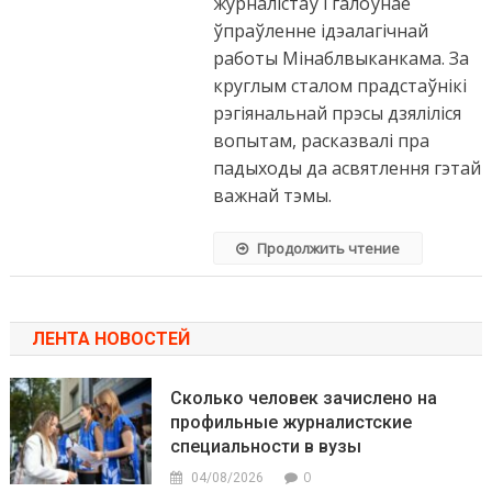
журналістаў і галоўнае
ўпраўленне ідэалагічнай
работы Мінаблвыканкама. За
круглым сталом прадстаўнікі
рэгіянальнай прэсы дзяліліся
вопытам, расказвалі пра
падыходы да асвятлення гэтай
важнай тэмы.
Продолжить чтение
ЛЕНТА НОВОСТЕЙ
Сколько человек зачислено на
профильные журналистские
специальности в вузы
0
04/08/2026