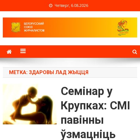
Четверг, 6.08.2026
Белорусский союз
журналистов
МЕТКА: ЗДАРОВЫ ЛАД ЖЫЦЦЯ
Семінар у
Крупках: СМI
павінны
ўзмацніць