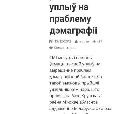
уплыў на
праблему
дэмаграфіі
13/12/2012
admin
437
Комментарии
on Семінар у
Крупках: СМI
СМI могуць і павінны
павінны ўзмацніць
уплыў на
ўзмацніць свой уплыў на
праблему
вырашэнне праблем
дэмаграфіі
дэмаграфічнай бяспекі. Да
такой высновы прыйшлі
ўдзельнікі семінара, што
правялі на базе Крупскага
раёна Мінскае абласное
аддзяленне Беларускага саюза