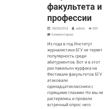
факультета и
профессии
09/05/2013
admin
535
Комментарии
on Абитуриенты
журфака — о том,
Из года в год Институт
что они ждут от
факультета и
журналистики БГУ не теряет
профессии
популярность среди
абитуриентов. Вот и в этот
раз павильон журфака на
Фестивале факультетов БГУ
атаковали
одинадцатиклассники с
горящими глазами. Но мы не
растерялись и провели
встречный опрос: чего