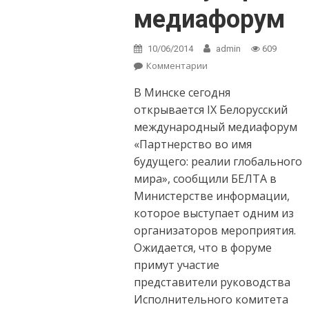
медиафорум
10/06/2014
admin
609
Комментарии
on В Минске
открылся IХ
В Минске сегодня
Белорусский
международный
открывается IХ Белорусский
медиафорум
международный медиафорум
«Партнерство во имя
будущего: реалии глобального
мира», сообщили БЕЛТА в
Министерстве информации,
которое выступает одним из
организаторов мероприятия.
Ожидается, что в форуме
примут участие
представители руководства
Исполнительного комитета