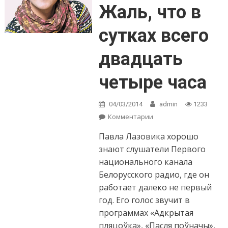
Жаль, что в
сутках всего
двадцать
четыре часа
04/03/2014
admin
1233
Комментарии
on Павел Лазовик:
Жаль, что в сутках
Павла Лазовика хорошо
всего двадцать
четыре часа
знают слушатели Первого
национального канала
Белорусского радио, где он
работает далеко не первый
год. Его голос звучит в
программах «Адкрытая
пляцоўка», «Пасля поўначы»,