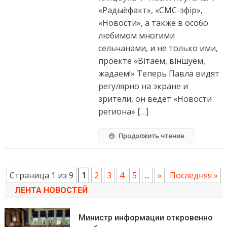
«Радыёфакт», «СМС-эфір»,
«Новости», а также в особо
любимом многими
сельчанами, и не только ими,
проекте «Вітаем, віншуем,
жадаем!» Теперь Павла видят
регулярно на экране и
зрители, он ведет «Новости
региона» […]
Продолжить чтение
Страница 1 из 9
1
2
3
4
5
...
»
Последняя »
ЛЕНТА НОВОСТЕЙ
Министр информации откровенно