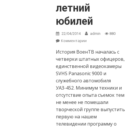
летний
юбилей
22/04/2014
admin
880
Комментарии
on Телекомпания
ВоенТВ отметила
История ВоенТВ началась с
свой 20-летний
юбилей
четверки штатных офицеров,
единственной видеокамеры
SVHS Panasonic 9000 и
служебного автомобиля
УАЗ-452. Минимум техники и
отсутствие опыта съемок тем
не менее не помешали
творческой группе выпустить
первую на нашем
телевидении программу о