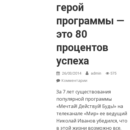
герой
программы —
это 80
процентов
успеха
26/03/2014
admin
575
Комментарии
on Николай
Иванов: Хороший
За 7 лет существования
герой программы
— это 80
популярной программы
процентов успеха
«Мечтай! Действуй! Будь!» на
телеканале «Мир» ее ведущий
Николай Иванов убедился, что
в этой жизни возможно все.