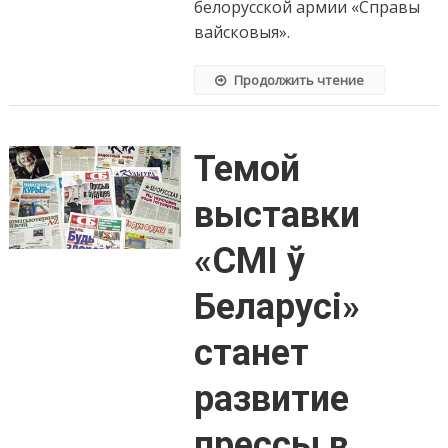
белорусской армии «Справы
вайсковыя».
Продолжить чтение
Темой
выставки
«СМІ ў
Беларусі»
станет
развитие
прессы в