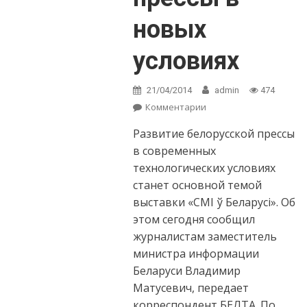
новых
условиях
21/04/2014
admin
474
Комментарии
on Темой
выставки «СМІ ў
Развитие белорусской прессы
Беларусі» станет
развитие прессы в
в современных
новых условиях
технологических условиях
станет основной темой
выставки «СМІ ў Беларусі». Об
этом сегодня сообщил
журналистам заместитель
министра информации
Беларуси Владимир
Матусевич, передает
корреспондент БЕЛТА. По