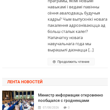
праграмы, якімі новымі
навыкамі і ведамі павінны
сёння авалодваць будучыя
кадры? Чым выпускнікі новага
пакалення адрозніваюцца ад
больш сталых калег?
Напачатку новага
навучальнага года мы
вырашылі дазнацца […]
Продолжить чтение
ЛЕНТА НОВОСТЕЙ
Министр информации откровенно
пообщался с гродненцами
0
07/08/2026