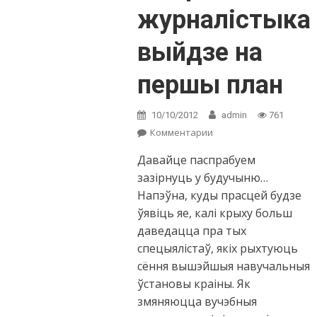
журналістыка
выйдзе на
першы план
10/10/2012
admin
761
Комментарии
on Сяргей Дубовік:
Думаю, інтэрнэт-
Давайце паспрабуем
журналістыка
выйдзе на першы
зазірнуць у будучыню…
план
Напэўна, куды прасцей будзе
ўявіць яе, калі крыху больш
даведацца пра тых
спецыялістаў, якіх рыхтуюць
сёння вышэйшыя навучальныя
ўстановы краіны. Як
змяняюцца вучэбныя