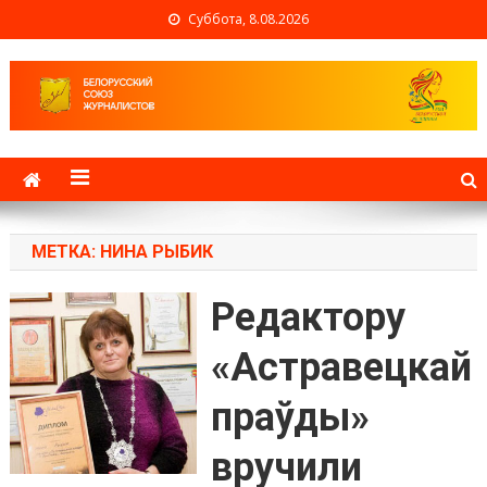
Суббота, 8.08.2026
Белорусский союз
журналистов
МЕТКА: НИНА РЫБИК
Редактору
«Астравецкай
праўды»
вручили