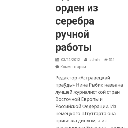
орден из
серебра
ручной
работы
03/12/2012
admin
521
Комментарии
on Редактору
«Астравецкай
Редактор «Астравецкай
праўды» вручили
орден из серебра
праўды» Нина Рыбик названа
ручной работы
лучшей журналисткой стран
Восточной Европы и
Российской Федерации. Из
немецкого Штутгарта она
привезла диплом, а из
пушкинского Болдина – орден