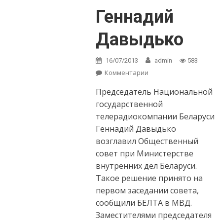
Геннадий
Давыдько
16/07/2013
admin
583
Комментарии
on Общественный
совет при МВД
Председатель Национальной
возглавил
Геннадий
государственной
Давыдько
телерадиокомпании Беларуси
Геннадий Давыдько
возглавил Общественный
совет при Министерстве
внутренних дел Беларуси.
Такое решение принято на
первом заседании совета,
сообщили БЕЛТА в МВД.
Заместителями председателя