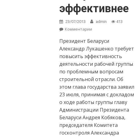
эффективнее
23/07/2013
admin
413
Комментарии
on Проблемные
репортажи о
Президент Беларуси
жилстроительстве
станут
Александр Лукашенко требует
эффективнее
повысить эффективность
деятельности рабочей группы
по проблемным вопросам
строительной отрасли. Об
этом глава государства заявил
23 июля, принимая с докладом
о ходе работы группы главу
Администрации Президента
Беларуси Андрея Кобякова,
председателя Комитета
госконтроля Александра