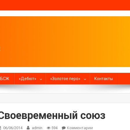
налистов
в БСЖ
«Дебют»
«Золотое перо»
Контакты
Своевременный союз
Комментарии
on
06/06/2014
admin
594