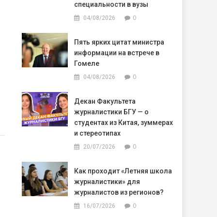
специальности в вузы
0
04/08/2026
м
Пять ярких цитат министра
информации на встрече в
Гомеле
0
04/08/2026
Декан Факультета
журналистики БГУ — о
студентах из Китая, зуммерах
и стереотипах
0
20/07/2026
Как проходит «Летняя школа
журналистики» для
журналистов из регионов?
0
16/07/2026