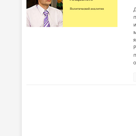
и
м
о