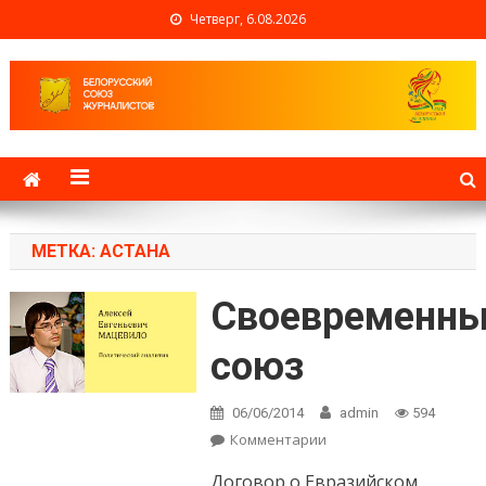
Четверг, 6.08.2026
Белорусский союз
журналистов
МЕТКА: АСТАНА
Своевременн
союз
06/06/2014
admin
594
Комментарии
on
Своевременный
Договор о Евразийском
союз