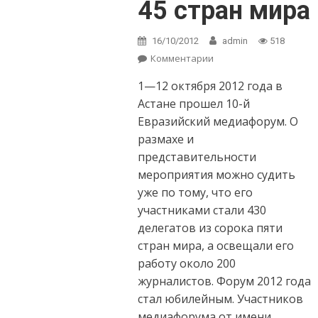
45 стран мира
16/10/2012
admin
518
Комментарии
on 10-й
Евразийский
1—12 октября 2012 года в
медиафорум
собрал
Астане прошел 10-й
представителей
Евразийский медиафорум. О
45 стран мира
размахе и
представительности
мероприятия можно судить
уже по тому, что его
участниками стали 430
делегатов из сорока пяти
стран мира, а освещали его
работу около 200
журналистов. Форум 2012 года
стал юбилейным. Участников
медиафорума от имени