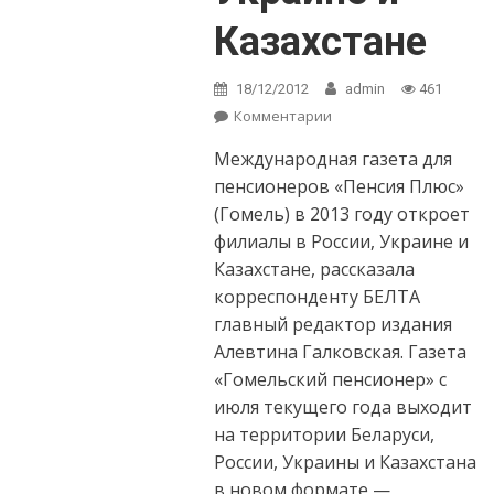
Казахстане
18/12/2012
admin
461
Комментарии
on Газета «Пенсия
Плюс» в 2013-м
Международная газета для
откроет филиалы
в России, Украине
пенсионеров «Пенсия Плюс»
и Казахстане
(Гомель) в 2013 году откроет
филиалы в России, Украине и
Казахстане, рассказала
корреспонденту БЕЛТА
главный редактор издания
Алевтина Галковская. Газета
«Гомельский пенсионер» с
июля текущего года выходит
на территории Беларуси,
России, Украины и Казахстана
в новом формате —