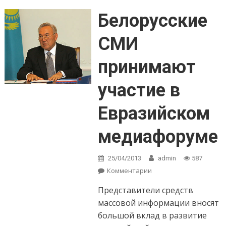
Белорусские
СМИ
принимают
участие в
Евразийском
медиафоруме
25/04/2013
admin
587
Комментарии
on Белорусские
СМИ принимают
Представители средств
участие в
Евразийском
массовой информации вносят
медиафоруме
большой вклад в развитие