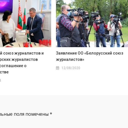
й союз журналистов и
Заявление ОО «Белорусский союз
рских журналистов
журналистов»
соглашение о
12/08/2020
стве
4
льные поля помечены
*