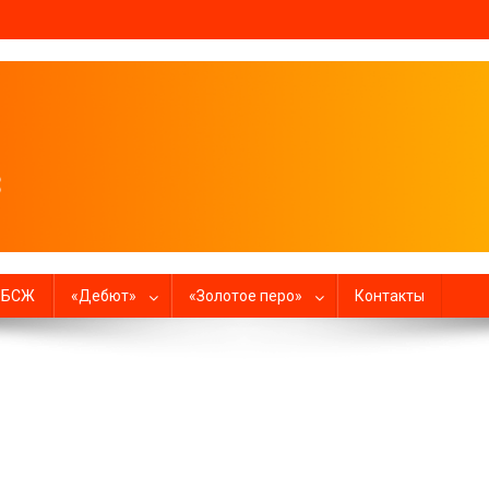
налистов
в БСЖ
«Дебют»
«Золотое перо»
Контакты
ить чужим умом?