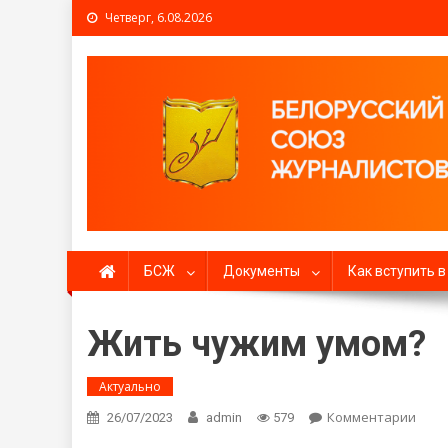
Четверг, 6.08.2026
Белорусский союз жур
БСЖ
Документы
Как вступить 
Жить чужим умом?
Актуально
Комментарии
on Ж
26/07/2023
admin
579