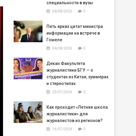
специальности в вузы
0
04/08/2026
Пять ярких цитат министра
информации на встрече в
Гомеле
0
04/08/2026
Декан Факультета
журналистики БГУ — о
студентах из Китая, зуммерах
и стереотипах
0
20/07/2026
Как проходит «Летняя школа
журналистики» для
журналистов из регионов?
0
16/07/2026