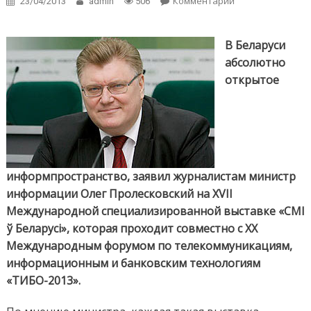
Комментарии
on Олег
23/04/2013
admin
506
Пролесковский: 
Беларуси абсол
открытое
В Беларуси
информпростран
абсолютно
открытое
информпространство, заявил журналистам министр
информации Олег Пролесковский на XVII
Международной специализированной выставке «СМІ
ў Беларусі», которая проходит совместно с XX
Международным форумом по телекоммуникациям,
информационным и банковским технологиям
«ТИБО-2013».