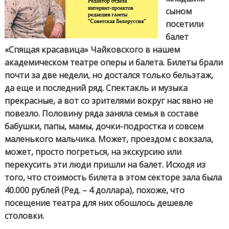
сыном
посетили
балет
«Спящая красавица» Чайковского в нашем
академическом театре оперы и балета. Билеты брали
почти за две недели, но до
стался только бельэтаж,
да еще и последний ряд. Спектакль и музыка
прекрасные, а вот со зрителями вокруг нас явно не
повезло. Половину ряда заняла семья в составе
бабушки, папы, мамы, дочки-подростка и совсем
маленького мальчика. Может, проездом с вокзала,
может, просто погреться, на экскурсию или
перекусить эти люди пришли на балет. Исходя из
того, что стоимость билета в этом секторе зала была
40.000 рублей (Ред. – 4 доллара), похоже, что
посещение театра для них обошлось дешевле
столовки.