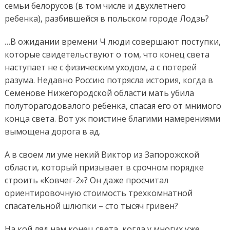
семьи белорусов (в том числе и двухлетнего
ребенка), разбившейся в польском городе Лодзь?
…В ожидании времени Ч люди совершают поступки,
которые свидетельствуют о том, что конец света
наступает не с физическим уходом, а с потерей
разума. Недавно Россию потрясла история, когда в
Семенове Нижегородской области мать убила
полуторагодовалого ребенка, спасая его от мнимого
конца света. Вот уж поистине благими намерениями
вымощена дорога в ад.
А в своем ли уме некий Виктор из Запорожской
области, который призывает в срочном порядке
строить «Ковчег-2»? Он даже просчитал
ориентировочную стоимость трехкомнатной
спасательной шлюпки – сто тысяч гривен?
На кой ляд нам конец света, когда у многих уже