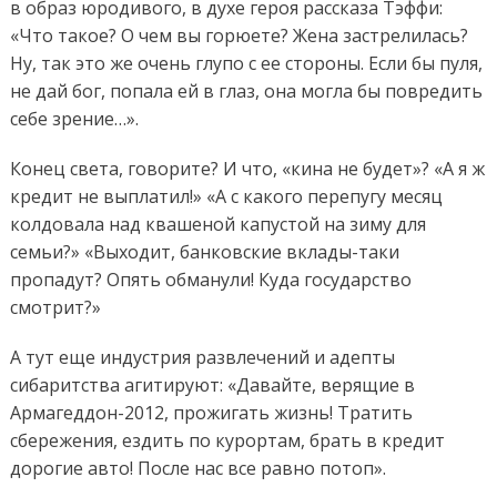
в образ юродивого, в духе героя рассказа Тэффи:
«Что такое? О чем вы горюете? Жена застрелилась?
Ну, так это же очень глупо с ее стороны. Если бы пуля,
не дай бог, попала ей в глаз, она могла бы повредить
себе зрение…».
Конец света, говорите? И что, «кина не будет»? «А я ж
кредит не выплатил!» «А с какого перепугу месяц
колдовала над квашеной капустой на зиму для
семьи?» «Выходит, банковские вклады-таки
пропадут? Опять обманули! Куда государство
смотрит?»
А тут еще индустрия развлечений и адепты
сибаритства агитируют: «Давайте, верящие в
Армагеддон-2012, прожигать жизнь! Тратить
сбережения, ездить по курортам, брать в кредит
дорогие авто! После нас все равно потоп».