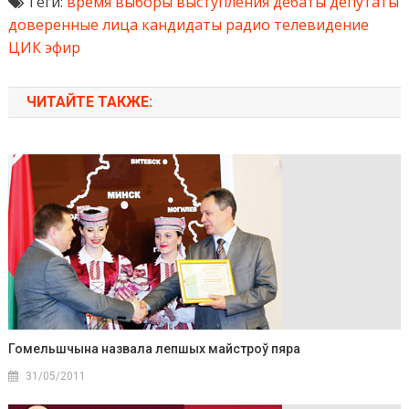
Теги:
время
выборы
выступления
дебаты
депутаты
доверенные лица
кандидаты
радио
телевидение
ЦИК
эфир
ЧИТАЙТЕ ТАКЖЕ:
Гомельшчына назвала лепшых майстроў пяра
31/05/2011