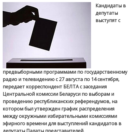
ТВ и радио с
Кандидаты в
27 августа по
депутаты
14 сентября
выступят с
предвыборными программами по государственному
радио и телевидению с 27 августа по 14 сентября,
передает корреспондент БЕЛТА с заседания
Центральной комиссии Беларуси по выборам и
проведению республиканских референдумов, на
котором был утвержден график распределения
между окружными избирательными комиссиями
эфирного времени для выступлений кандидатов в
депутаты Палаты представителей.