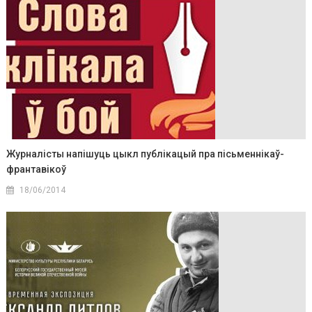
Журналісты напішуць цыкл публікацый пра пісьменнікаў-
франтавікоў
18/06/2014