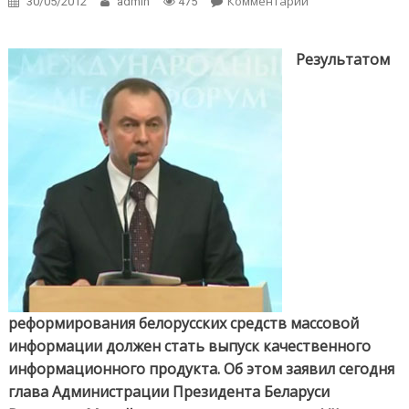
Комментарии
on Владимир
30/05/2012
admin
475
Макей:
Реформа
белорусских
Результатом
СМИ должна
привести к
качественному
продукту
реформирования белорусских средств массовой
информации должен стать выпуск качественного
информационного продукта. Об этом заявил сегодня
глава Администрации Президента Беларуси