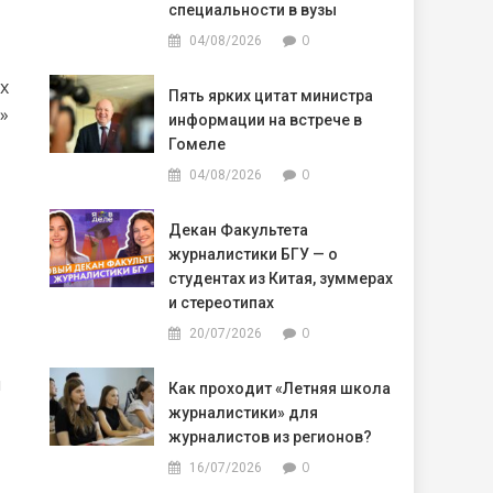
специальности в вузы
0
04/08/2026
х
Пять ярких цитат министра
»
информации на встрече в
Гомеле
0
04/08/2026
Декан Факультета
журналистики БГУ — о
студентах из Китая, зуммерах
и стереотипах
0
20/07/2026
н
Как проходит «Летняя школа
журналистики» для
журналистов из регионов?
0
16/07/2026