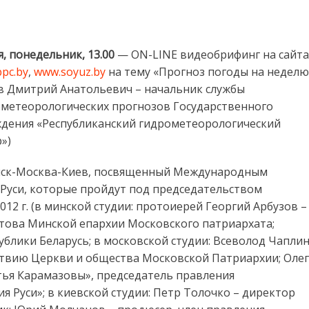
нонс мероприятий Национального пресс-центра на 14-18 мая
я, понедельник, 13.00
— ON-LINE видеобрифинг на сайта
pc.by
,
www.soyuz.by
на тему «Прогноз погоды на неделю
в Дмитрий Анатольевич – начальник службы
метеорологических прогнозов Государственного
дения «Республиканский гидрометеорологический
»)
ск-Москва-Киев, посвященный Международным
Руси, которые пройдут под председательством
012 г. (в минской студии: протоиерей Георгий Арбузов –
стова Минской епархии Московского патриархата;
блики Беларусь;
в московской студии: Всеволод Чапли
ствию Церкви и общества Московской Патриархии; Олег
тья Карамазовы», председатель правления
Руси»; в киевской студии: Петр Толочко – директор