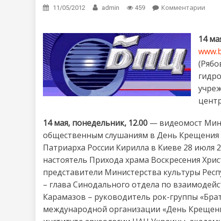
Комментарии
on А
11/05/2012
admin
459
14 ма
www.b
(Рябо
гидро
учреж
центр
14 мая, понедельник, 12.00
— видеомост Мин
общественным слушаниям в День Крещения 
Патриарха России Кирилла в Киеве 28 июля 2
настоятель Прихода храма Воскресения Хри
представители Министерства культуры Респу
– глава Синодального отдела по взаимодей
Карамазов – руководитель рок-группы «Бра
международной организации «День Крещения 