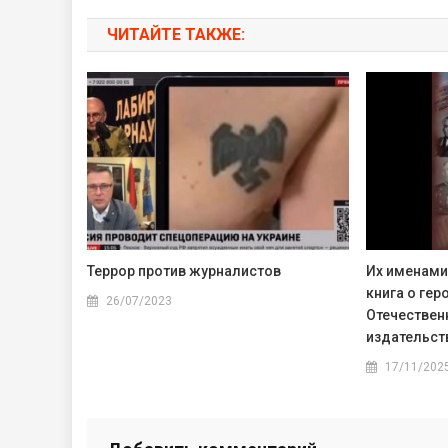
ЧИТАЙТЕ ТАКЖЕ:
Террор против журналистов
Их именами
книга о гер
26/07/2023
Отечествен
издательст
17/11/202