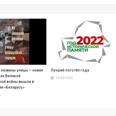
 названы улицы — новая
Лучший логотип года
оях Великой
16/03/2022
ной войны вышла в
ве «Беларусь»
5