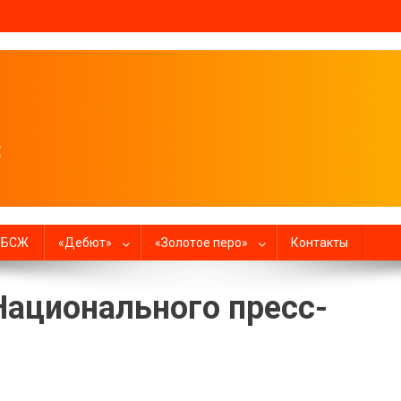
налистов
в БСЖ
«Дебют»
«Золотое перо»
Контакты
Национального пресс-