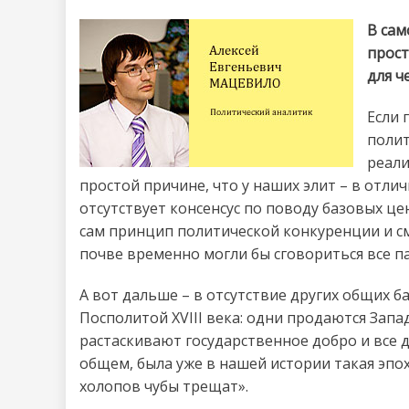
В сам
прост
для ч
Если 
полит
реали
простой причине, что у наших элит – в отли
отсутствует консенсус по поводу базовых це
сам принцип политической конкуренции и см
почве временно могли бы сговориться все па
А вот дальше – в отсутствие других общих б
Посполитой XVIII века: одни продаются Запад
растаскивают государственное добро и все 
общем, была уже в нашей истории такая эпох
холопов чубы трещат».