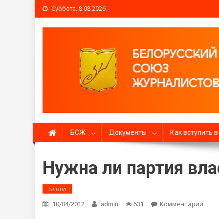
Суббота, 8.08.2026
Белорусский союз жур
БСЖ
Документы
Как вступить 
Нужна ли партия вла
Блоги
Комментарии
on Н
10/04/2012
admin
531