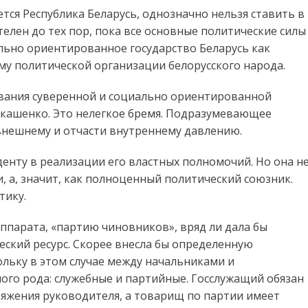
тся Республика Беларусь, однозначно нельзя ставить в
елен до тех пор, пока все основные политические силы
льно ориентированное государство Беларусь как
 политической организации белорусского народа.
вания суверенной и социально ориентированной
укашенко. Это нелегкое бремя. Подразумевающее
внешнему и отчасти внутреннему давлению.
енту в реализации его властных полномочий. Но она н
, а, значит, как полноценный политический союзник.
тику.
аппарата, «партию чиновников», вряд ли дала бы
ский ресурс. Скорее внесла бы определенную
ольку в этом случае между начальниками и
о рода: служебные и партийные. Госслужащий обязан
яжения руководителя, а товарищ по партии имеет