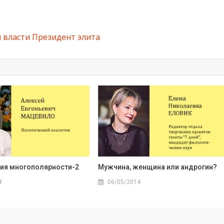
 власти
Президент
элита
ия многополярности-2
Мужчина, женщина или андрогин?
4
06/05/2014