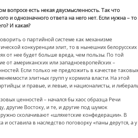
ом вопросе есть некая двусмысленность. Так что
ого и однозначного ответа на него нет. Если нужна – то
его? И какая?
говорить о партийной системе как механизме
ической конкуренции элит, то в нынешних белорусских
ях от нее будет больше вреда, чем пользы. По той
чие от американских или западноевропейских –
нностей. Если только не предложить в качестве таковы
еняемости элитных групп у кормила власти. На этой
ртийцы: и правые, и левые, и националисты, и либерал
азовых ценностей – начался бы хаос образца Речи
у, другие Востоку, и те, и другие под шумок
дружно сколачивают «шляхетские конфедерации». В
а и оставила в наследство поговорку «паны дерутся, а у