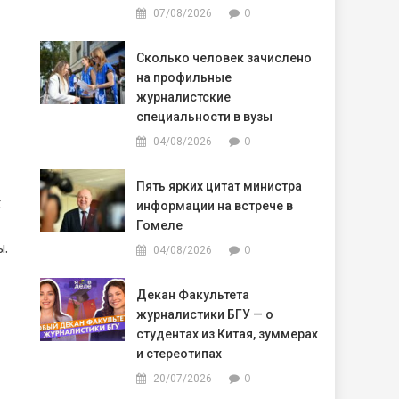
0
07/08/2026
Сколько человек зачислено
на профильные
журналистские
специальности в вузы
0
04/08/2026
Пять ярких цитат министра
х
информации на встрече в
Гомеле
ы.
0
04/08/2026
Декан Факультета
журналистики БГУ — о
студентах из Китая, зуммерах
и стереотипах
0
20/07/2026