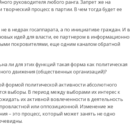
йного руководителя любого ранга. Запрет же на
 творческий процесс в партии. В чем тогда будет ее
не в недрах госаппарата, а по инициативе граждан. И в
 новых идей для власти, ее партнером в информационн
ными покровителями, еще одним каналом обратной
на ли для этих функций такая форма как политическая
нного движения (общественных организаций)?
ной формой политической активности абсолютного
тся выборы. В период между выборами их интерес к
о ожидать их активной вовлеченности в деятельность
, провластной или оппозиционной. Изменение же
ия – это процесс, который может занять не одно
 очевидны.