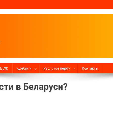
налистов
в БСЖ
«Дебют»
«Золотое перо»
Контакты
сти в Беларуси?
ужна ли партия власти в Беларуси?