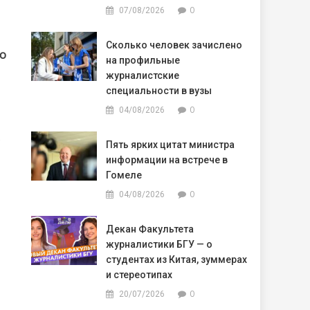
0
07/08/2026
Сколько человек зачислено
го
на профильные
журналистские
специальности в вузы
0
04/08/2026
в
Пять ярких цитат министра
информации на встрече в
Гомеле
0
04/08/2026
Декан Факультета
журналистики БГУ — о
студентах из Китая, зуммерах
и стереотипах
0
20/07/2026