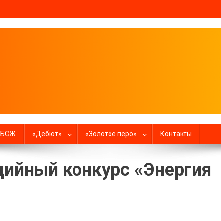
налистов
в БСЖ
«Дебют»
«Золотое перо»
Контакты
ийный конкурс «Энергия