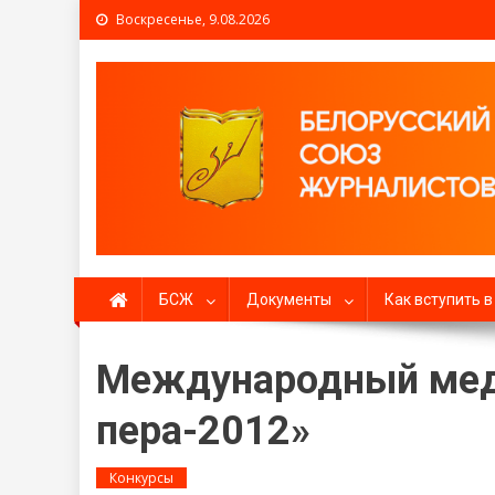
Воскресенье, 9.08.2026
Белорусский союз жур
БСЖ
Документы
Как вступить 
Международный мед
пера-2012»
Конкурсы