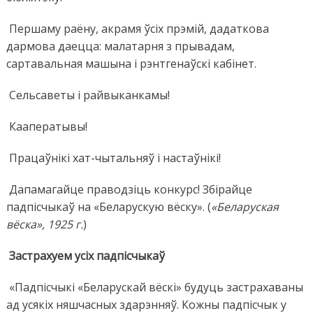
Першаму раёну, акрамя ўсіх прэмій, дадаткова
дармова даецца: малатарня з прывадам,
сартавальная машына і рэнтгенаўскі кабінет.
Сельсаветы і райвыканкамы!
Кааператывы!
Працаўнікі хат-чытальняў і настаўнікі!
Дапамагайце праводзіць конкурс! Збірайце
падпісчыкаў на «Беларускую вёску». (
«Беларуская
вёска», 1925 г.
)
Застрахуем усіх падпісчыкаў
«Падпісчыкі «Беларускай вёскі» будуць застрахаваны
ад усякіх няшчасных здарэнняў. Кожны падпісчык у