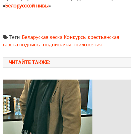
«
Белорусской нивы
»
Теги:
Беларуская вёска
Конкурсы
крестьянская
газета
подписка
подписчики
приложения
ЧИТАЙТЕ ТАКЖЕ: