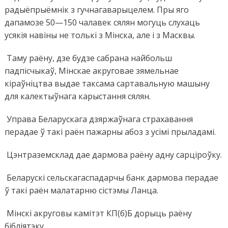
радыёпрыёмнік з гучнагаварыцелем. Пры яго
дапамозе 50—150 чалавек сялян могуць слухаць
усякія навіны не толькі з Мінска, але і з Масквы.
Таму раёну, дзе будзе сабрана найбольш
падпісчыкаў, Мінскае акруговае зямельнае
кіраўніцтва выдае таксама сартавальную машыну
для калектыўнага карыстання сялян.
Управа Беларускага дзяржаўнага страхавання
перадае ў такі раён пажарны абоз з усімі прыладамі.
Цэнтраземсклад дае дармова раёну адну сарціроўку.
Беларускі сельскагаспадарчы банк дармова перадае
ў такі раён малатарню сістэмы Ланца.
Мінскі акруговы камітэт КП(б)Б дорыць раёну
бібліятэку.