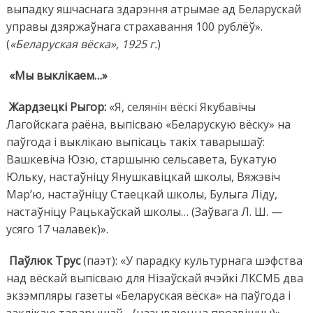
выпадку яшчаснага здарэння атрымае ад Беларускай
управы дзяржаўнага страхавання 100 рублёў».
(
«Беларуская вёска», 1925 г.
)
«Мы выклікаем…»
Жардзецкі Рыгор:
«Я, селянін вёскі Якубавічы
Лагойскага раёна, выпісваю «Беларускую вёску» на
паўгода і выклікаю выпісаць такіх таварышаў:
Вашкевіча Юзю, старшыню сельсавета, Букатую
Юльку, настаўніцу Янушкавіцкай школы, Вяжэвіч
Мар’ю, настаўніцу Стаецкай школы, Булыга Ліду,
настаўніцу Рацькаўскай школы… (Заўвага Л. Ш. —
усяго 17 чалавек)».
Паўлюк Трус
(паэт): «У парадку культурнага шэфства
над вёскай выпісваю для Нізаўскай ячэйкі ЛКСМБ два
экзэмпляры газеты «Беларуская вёска» на паўгода і