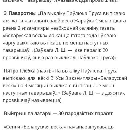
заклікаю таварышаў… (называюцца прозвішчы)».
З. Паваротны:
«Па выкліку Паўлюка Труса выпісваю
для хаты-чытальні сваёй вёскі Жараўка Смілавіцкага
раёна 2 экзэмпляры неабходнай селяніну газеты
«Беларуская вёска» да канца гэтага года і ў сваю
чаргу выклікаю выпісаць не менш наступных
таварышаў… (Заўвага
Л. Ш
. — ідзе пералік 20
прозвішчаў, яшчэ раз выклікалі Паўлюка Труса)».
Пятро Глебка
(паэт): «Па выкліку Паўлюка Труса
выпісваю для вёскі В. Усы 3 экзэмпляры «Беларускай
вёскі» на 3 месяцы і выклікаю выпісаць не менш
наступных таварышаў…» (Заўвага
Л. Ш.
— з дзясятак
прозвішчаў называецца).
Выйгрыш па латарэі — 30 пародзістых парасят
«Сёння «Беларуская вёска» пачынае друкаваць