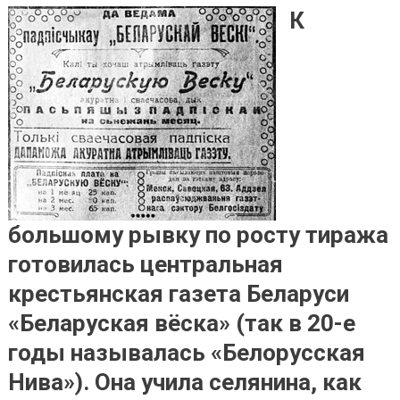
подписку в
К
20-е годы
прошлого
столетия
большому рывку по росту тиража
готовилась центральная
крестьянская газета Беларуси
«Беларуская вёска» (так в 20-е
годы называлась «Белорусская
Нива»). Она учила селянина, как