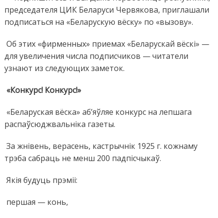
председателя ЦИК Беларуси Червякова, приглашали
подписаться на «Беларускую вёску» по «вызову».
Об этих «фирменных» приемах «Беларускай вёскі» —
для увеличения числа подписчиков — читатели
узнают из следующих заметок.
«Конкурс! Конкурс!»
«Беларуская вёска» аб’яўляе конкурс на лепшага
распаўсюджвальніка газеты.
За жнівень, верасень, кастрычнік 1925 г. кожнаму
трэба сабраць не менш 200 падпісчыкаў.
Якія будуць прэміі:
першая — конь,