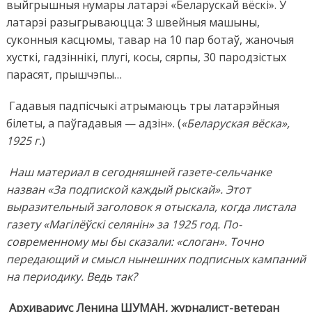
выйгрышныя нумары латарэі «Беларускай вёскі». У
латарэі разыгрываюцца: 3 швейныя машыны,
суконныя касцюмы, тавар на 10 пар ботаў, жаночыя
хусткі, гадзіннікі, плугі, косы, сярпы, 30 пародзістых
парасят, прышчэпы…
Гадавыя падпісчыкі атрымаюць тры латарэйныя
білеты, а паўгадавыя — адзін». (
«Беларуская вёска»,
1925 г.
)
Наш материал в сегодняшней газете-сельчанке
назван «За подпиской каждый рыскай». Этот
выразительный заголовок я отыскала, когда листала
газету «Магілёўскі селянін» за 1925 год. По-
современному мы бы сказали: «слоган». Точно
передающий и смысл нынешних подписных кампаний
на периодику. Ведь так?
Архивариус Ленина ШУМАН, журналист-ветеран