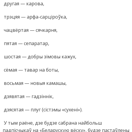
другая — карова,
трэцяя — арфа-сарціроўка,
чацвёртая — сячкарня,
пятая — сепаратар,
шостая — добры зімовы кажух,
сёмая — тавар на боты,
восьмая — новыя камашы,
дзявятая — гадзіннік,
дзясятая — плуг (сістэмы «сухені»).
У тым раёне, дзе будзе сабрана найбольш
падпісчыкаў на «Беларускую вёску», будзе пастаўлены