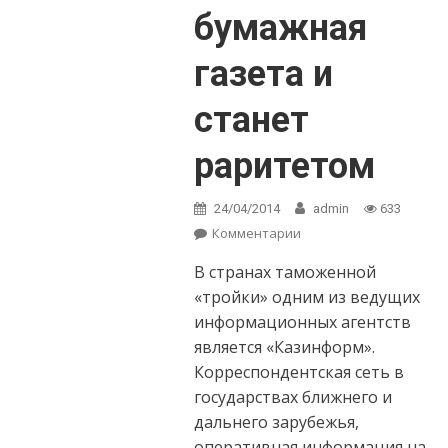
бумажная
газета и
станет
раритетом
24/04/2014
admin
633
Комментарии
on Даурен Дияров:
Может, через
В странах таможенной
полвека бумажная
газета и станет
«тройки» одним из ведущих
раритетом
информационных агентств
является «Казинформ».
Корреспондентская сеть в
государствах ближнего и
дальнего зарубежья,
оперативная информация на