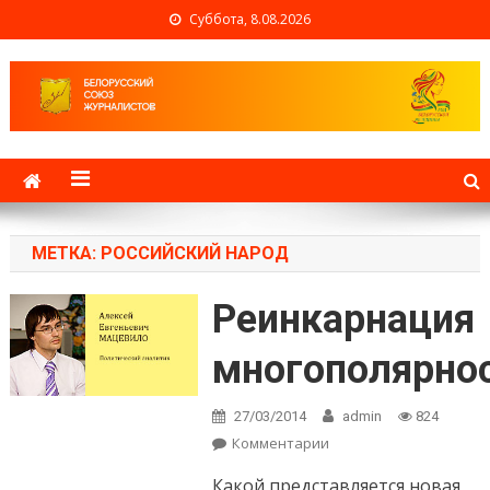
Суббота, 8.08.2026
Белорусский союз
журналистов
МЕТКА: РОССИЙСКИЙ НАРОД
Реинкарнация
многополярно
27/03/2014
admin
824
Комментарии
on Реинкарнация
многополярности-3
Какой представляется новая