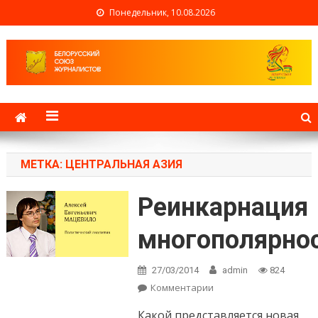
Понедельник, 10.08.2026
Белорусский союз
журналистов
МЕТКА: ЦЕНТРАЛЬНАЯ АЗИЯ
Реинкарнация
многополярно
27/03/2014
admin
824
Комментарии
on Реинкарнация
многополярности-3
Какой представляется новая