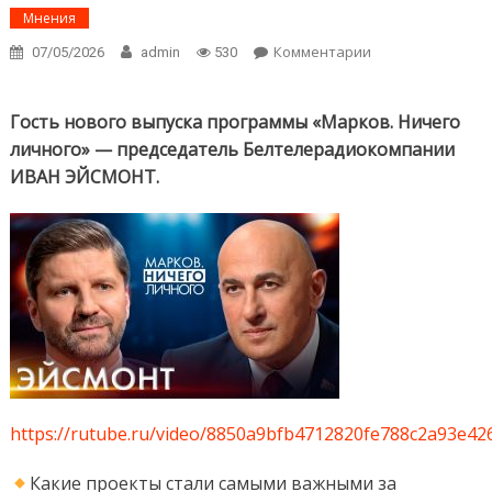
Мнения
Комментарии
on Иван
07/05/2026
admin
530
Эйсмонт в
программе
«Марков.
Гость нового выпуска программы «Марков. Ничего
Ничего
личного» — председатель Белтелерадиокомпании
личного» — о
ИВАН ЭЙСМОНТ.
работе
телеканалов,
контенте и
политике
https://rutube.ru/video/8850a9bfb4712820fe788c2a93e42
Какие проекты стали самыми важными за