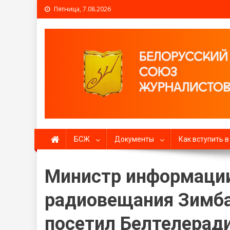
Пятница, 7.08.2026
Белорусский союз жур
БСЖ
Документы
Как вступить 
Министр информации
радиовещания Зимб
посетил Белтелера