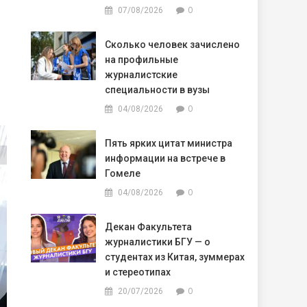
0
07/08/2026
Сколько человек зачислено
на профильные
журналистские
специальности в вузы
0
04/08/2026
Пять ярких цитат министра
информации на встрече в
Гомеле
0
04/08/2026
Декан Факультета
журналистики БГУ — о
студентах из Китая, зуммерах
и стереотипах
0
20/07/2026