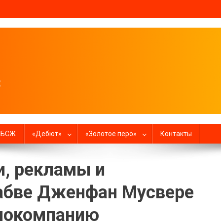
налистов
в БСЖ
«Дебют»
«Золотое перо»
Контакты
, рекламы и
абве Дженфан Мусвере
диокомпанию