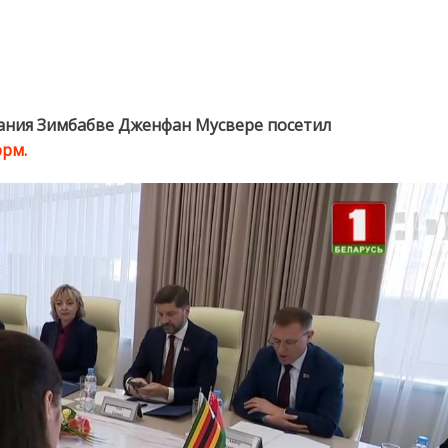
инистр информации, рекламы и радиовещания Зимбабве Дженфан
ере посетил Белтелерадиокомпанию
ния Зимбабве Дженфан Мусвере посетил
рм.