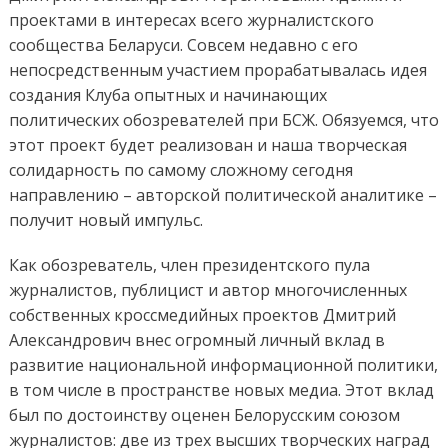
проектами в интересах всего журналистского
сообщества Беларуси. Совсем недавно с его
непосредственным участием прорабатывалась идея
создания Клуба опытных и начинающих
политических обозревателей при БСЖ. Обязуемся, что
этот проект будет реализован и наша творческая
солидарность по самому сложному сегодня
направлению – авторской политической аналитике –
получит новый импульс.
Как обозреватель, член п
резидентского пула
журналистов, публицист и автор м
ногочисленных
собственных
кросс
медийных
проектов Дмитрий
Александрович вн
е
с огромный личный вклад
в
развитие национальной информационной политики,
в том числе в пространстве новых медиа. Этот вклад
был по достоинству оценен Белорусским союзом
журналистов: две из тр
е
х высших творческих наград