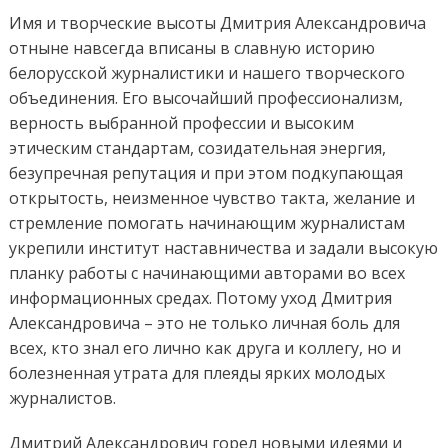
Имя и творческие высоты Дмитрия Александровича
отныне навсегда вписаны в славную историю
белорусской журналистики и нашего творческого
объединения. Его высочайший профессионализм,
верность выбранной профессии и высоким
этическим стандартам, созидательная энергия,
безупречная репутация и при этом подкупающая
открытость, неизменное чувство такта, желание и
стремление по
могать начинающим журналистам
укрепили институт наставничества и задали высокую
планку работы с начинающими авторами во всех
информационных
средах. По
тому уход Дмитрия
Александров
ича – это не только личная боль для
всех, кто знал его
лично
как друга
и коллегу
, но и
болезненная
утрата для плеяды ярких молодых
журналистов.
Дмитрий Александрович
горел
новыми идеями и