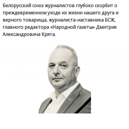
редактор
Белорусский союз журналистов глубоко скорбит о
«Народной
преждевременном уходе из жизни нашего друга и
газеты»
верного товарища, журналиста-наставника БСЖ,
Дмитрий
главного редактора «Народной газеты» Дмитрия
Крят
Александровича Крята.