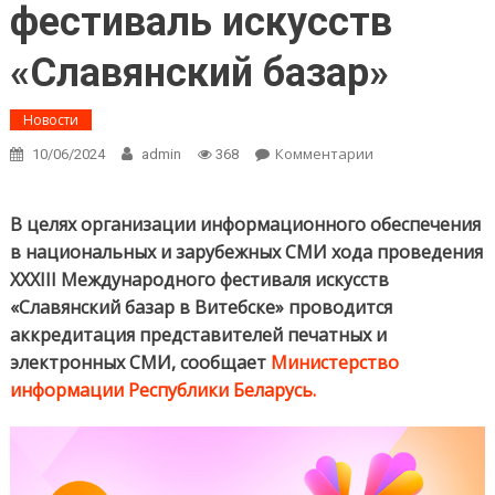
фестиваль искусств
«Славянский базар»
Новости
Комментарии
on Внимание!
10/06/2024
admin
368
Продолжается
аккредитация
журналистов на
В целях организации информационного обеспечения
XXXIII
в национальных и зарубежных СМИ хода проведения
международный
XXXIII Международного фестиваля искусств
фестиваль
«Славянский базар в Витебске» проводится
искусств
«Славянский
аккредитация представителей печатных и
базар»
электронных СМИ, сообщает
Министерство
информации Республики Беларусь.