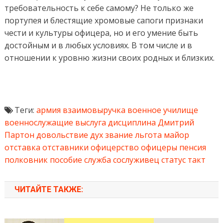
требовательность к себе самому? Не только же
портупея и блестящие хромовые сапоги признаки
чести и культуры офицера, но и его умение быть
достойным и в любых условиях. В том числе и в
отношении к уровню жизни своих родных и близких.
Теги:
армия
взаимовыручка
военное училище
военнослужащие
выслуга
дисциплина
Дмитрий
Партон
довольствие
дух
звание
льгота
майор
отставка
отставники
офицерство
офицеры
пенсия
полковник
пособие
служба
сослуживец
статус
такт
ЧИТАЙТЕ ТАКЖЕ: