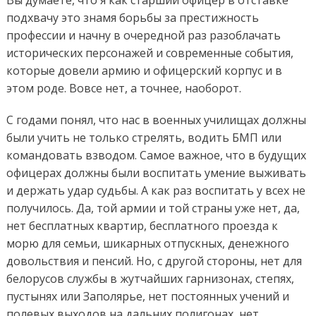
Вы думаете, что я как старший офицер в отставке
подхвачу это знамя борьбы за престижность
профессии и начну в очередной раз разоблачать
исторических персонажей и современные события,
которые довели армию и офицерский корпус и в
этом роде. Вовсе нет, а точнее, наоборот.
С годами понял, что нас в военных училищах должны
были учить не только стрелять, водить БМП или
командовать взводом. Самое важное, что в будущих
офицерах должны были воспитать умение выживать
и держать удар судьбы. А как раз воспитать у всех не
получилось. Да, той армии и той страны уже нет, да,
нет бесплатных квартир, бесплатного проезда к
морю для семьи, шикарных отпускных, денежного
довольствия и пенсий. Но, с другой стороны, нет для
белорусов службы в жутчайших гарнизонах, степях,
пустынях или Заполярье, нет постоянных учений и
полевых выходов на дальних полигонах, нет