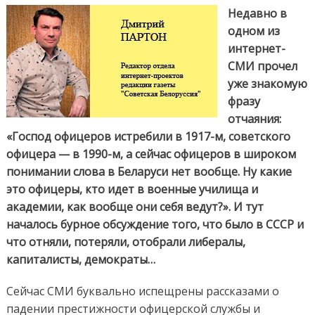
даже
Недавно в
бывшим
одном из
интернет-
СМИ прочел
уже знакомую
фразу
отчаяния:
«Господ офицеров истребили в 1917-м, советского
офицера — в 1990-м, а сейчас офицеров в широком
понимании слова в Беларуси нет вообще. Ну какие
это офицеры, кто идет в военные училища и
академии, как вообще они себя ведут?». И тут
началось бурное обсуждение того, что было в СССР и
что отняли, потеряли, отобрали либералы,
капиталисты, демократы…
Сейчас СМИ буквально испещрены рассказами о
падении престижности офицерской службы и