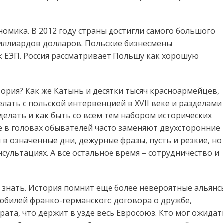
омика. В 2012 году страны достигли самого большого
миллиардов долларов. Польские бизнесмены
 ЕЭП. Россия рассматривает Польшу как хорошую
стория? Как же Катынь и десятки тысяч красноармейцев,
елать с польской интервенцией в XVII веке и разделами
 делать и как быть со всем тем набором исторических
е в головах обывателей часто заменяют двухсторонние
в означенные дни, дежурные фразы, пусть и резкие, но
сультациях. А все остальное время – сотрудничество и
к знать. История помнит еще более невероятные альянс
юбилей франко-германского договора о дружбе,
ата, что держит в узде весь Евросоюз. Кто мог ожидат