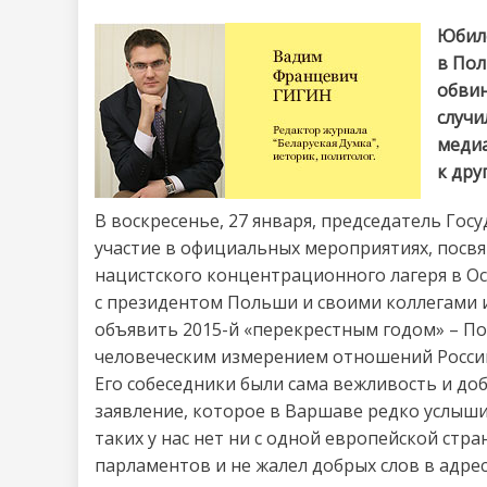
Юбиле
в Пол
обвин
случи
медиа
к дру
В воскресенье, 27 января, председатель Го
участие в официальных мероприятиях, посв
нацистского концентрационного лагеря в Ос
с президентом Польши и своими коллегами 
объявить 2015-й «перекрестным годом» – П
человеческим измерением отношений России
Его собеседники были сама вежливость и до
заявление, которое в Варшаве редко услыш
таких у нас нет ни с одной европейской стра
парламентов и не жалел добрых слов в адре