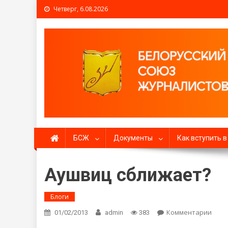
Четверг, 6.08.2026
Белорусский союз жур
БСЖ
Документы
Как вступить 
Аушвиц сближает?
Блоги
Комментарии
on А
01/02/2013
admin
383