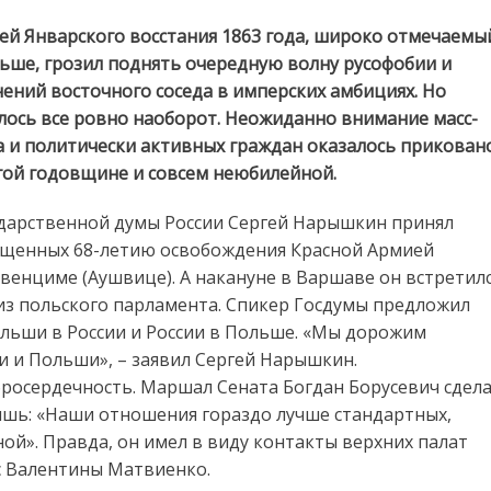
й Январского восстания 1863 года, широко отмечаемы
ьше, грозил поднять очередную волну русофобии и
ений восточного соседа в имперских амбициях. Но
лось все ровно наоборот. Неожиданно внимание масс-
 и политически активных граждан оказалось прикован
гой годовщине и совсем неюбилейной.
сударственной думы России Сергей Нарышкин принял
ященных 68-летию освобождения Красной Армией
венциме (Аушвице). А накануне в Варшаве он встретил
из польского парламента. Спикер Госдумы предложил
ольши в России и России в Польше. «Мы дорожим
 и Польши», – заявил Сергей Нарышкин.
бросердечность. Маршал Сената Богдан Борусевич сдел
ишь: «Наши отношения гораздо лучше стандартных,
ной». Правда, он имел в виду контакты верхних палат
с Валентины Матвиенко.