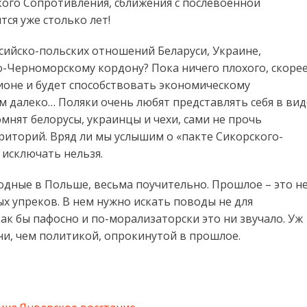
ского Сопротивления, сближения с послевоенной
тся уже столько лет!
сийско-польских отношений Беларуси, Украине,
о-Черноморскому кордону? Пока ничего плохого, скоре
ионе и будет способствовать экономическому
м далеко… Поляки очень любят представлять себя в вид
мнят белорусы, украинцы и чехи, сами не прочь
рриторий. Вряд ли мы услышим о «пакте Сикорского-
 исключать нельзя.
ходные в Польше, весьма поучительно. Прошлое – это н
х упреков. В нем нужно искать поводы не для
как бы пафосно и по-морализаторски это ни звучало. Уж
ни, чем политикой, опрокинутой в прошлое.