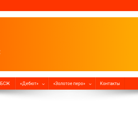
налистов
в БСЖ
«Дебют»
«Золотое перо»
Контакты
ушвиц сближает?