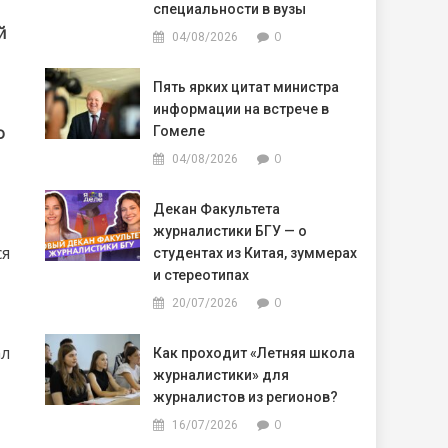
специальности в вузы
й
0
04/08/2026
Пять ярких цитат министра
информации на встрече в
о
Гомеле
0
04/08/2026
Декан Факультета
журналистики БГУ — о
ся
студентах из Китая, зуммерах
и стереотипах
0
20/07/2026
ал
Как проходит «Летняя школа
журналистики» для
журналистов из регионов?
0
16/07/2026