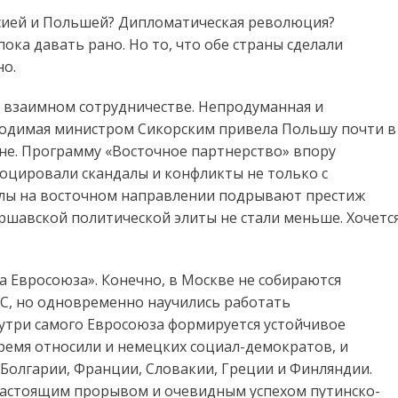
ссией и Польшей? Дипломатическая революция?
ка давать рано. Но то, что обе страны сделали
но.
 взаимном сотрудничестве. Непродуманная и
водимая министром Сикорским привела Польшу почти в
е. Программу «Восточное партнерство» впору
воцировали скандалы и конфликты не только с
валы на восточном направлении подрывают престиж
ршавской политической элиты не стали меньше. Хочетс
а Евросоюза». Конечно, в Москве не собираются
ЕС, но одновременно научились работать
нутри самого Евросоюза формируется устойчивое
время относили и немецких социал-демократов, и
 Болгарии, Франции, Словакии, Греции и Финляндии.
настоящим прорывом и очевидным успехом путинско-