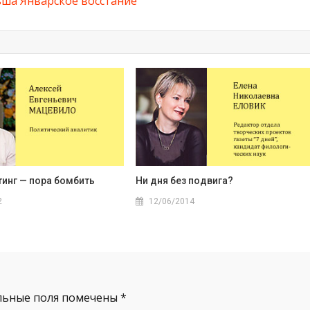
ьша
Январское восстание
тинг — пора бомбить
Ни дня без подвига?
2
12/06/2014
льные поля помечены
*