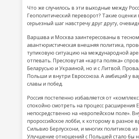
Что же случилось в эти выходные между Ро
Геополитический переворот? Такие оценки по
серьезный шаг навстречу друг другу, очевид
Варшава и Москва заинтересованы в тесном
авантюристическая внешняя политика, про
тупиковую ситуацию на международной арен
отпевать. Пресловутая «карта поляка» спро
Беларусью и Украиной, но и с Литвой. Про
Польши и внутри Евросоюза. А амбиций у ва
славы и побед.
Россия постепенно избавляется от «комплекс
спокойно смотреть на процесс расширения 
непосредственно на «европейском поле». В
пророссийское лобби, к которому в разное 
Сильвио Берлускони, и многих политиков из
Улучшение отношений с Польшей стало бы 