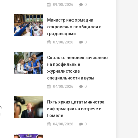
0
09/08/2026
Министр информации
откровенно пообщался с
гродненцами
0
07/08/2026
Сколько человек зачислено
на профильные
журналистские
специальности в вузы
0
04/08/2026
Пять ярких цитат министра
,
информации на встрече в
и
Гомеле
0
04/08/2026