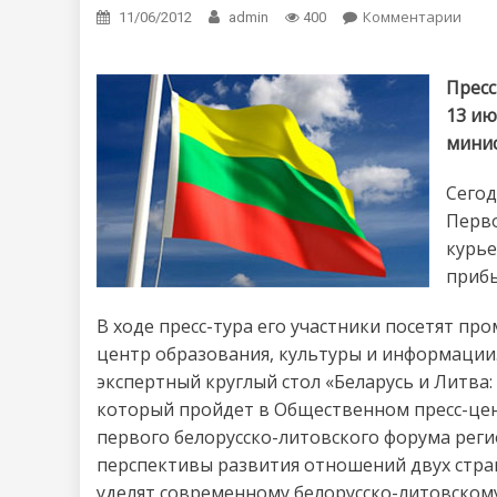
Комментарии
on В
11/06/2012
admin
400
Пресс
13 ию
минис
Сегод
Перво
курье
прибы
В ходе пресс-тура его участники посетят п
центр образования, культуры и информации
экспертный круглый стол «Беларусь и Литва
который пройдет в Общественном пресс-цент
первого белорусско-литовского форума реги
перспективы развития отношений двух стра
уделят современному белорусско-литовскому