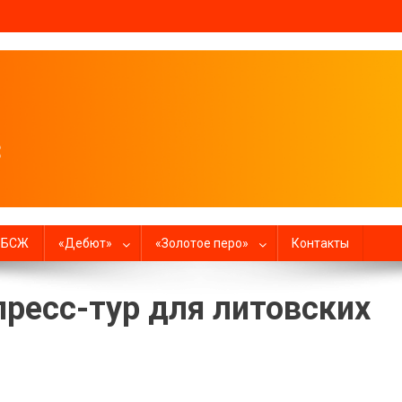
налистов
в БСЖ
«Дебют»
«Золотое перо»
Контакты
пресс-тур для литовских