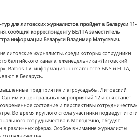
 Беларуси пройдет пресс-тур для литовских журналистов
-тур для литовских журналистов пройдет в Беларуси 11-
ня, сообщил корреспонденту БЕЛТА заместитель
тра информации Беларуси Владимир Матусевич.
ня литовские журналисты, среди которых сотрудники
го балтийского канала, еженедельника «Литовский
р», Baltios TV, информационных агентств BNS и ELTA,
вают в Беларусь.
ромышленные предприятия и агроусадьбы, Литовский
. Одним из центральных мероприятий 12 июня станет
: современное состояние и перспективы сотрудничества»
ре. Во время круглого стола участники подведут итог
онального сотрудничества в Молодечно, обсудят
н в различных сферах. Особое внимание журналисты
 сотрудничеству.