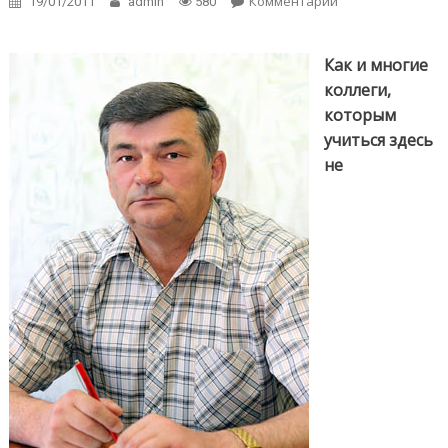
Комментарии
on Сергей
19/01/2011
admin
580
Дубовик:
Институт
журналистики
Как и многие
начнет готовить
коллеги,
фотожурналисто
которым
учиться здесь
не